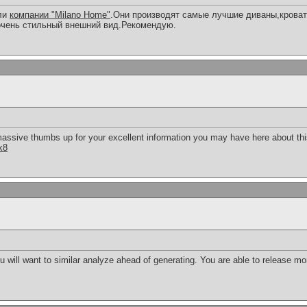
ели
компании "Milano Home"
.Они производят самые лучшие диваны,кроват
очень стильный внешний вид.Рекомендую.
massive thumbs up for your excellent information you may have here about this 
k8
ou will want to similar analyze ahead of generating. You are able to release mor