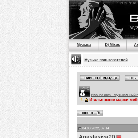
Музыка
Dj Mixes
А
Музыка пользователей
Bisound.com - Музыкальный 
Итальянские марки меб
04.03.2022, 07:14
Anastasiya20