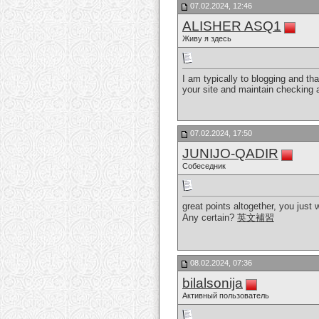
07.02.2024, 12:46
ALISHER ASQ1
Живу я здесь
I am typically to blogging and th
your site and maintain checking 
07.02.2024, 17:50
JUNIJO-QADIR
Собеседник
great points altogether, you jus
Any certain?
英文補習
08.02.2024, 07:36
bilalsonija
Активный пользователь