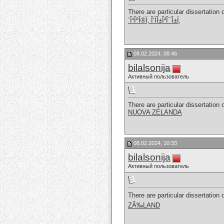
There are particular dissertation 
´Î¹ÎºÎ®Ï‚ Î‘ÏÎ±Î²Î¯Î±Ï‚
08.02.2024, 08:46
bilalsonija
Активный пользователь
There are particular dissertation 
NUOVA ZELANDA
08.02.2024, 10:33
bilalsonija
Активный пользователь
There are particular dissertation 
ZÃ‰LAND