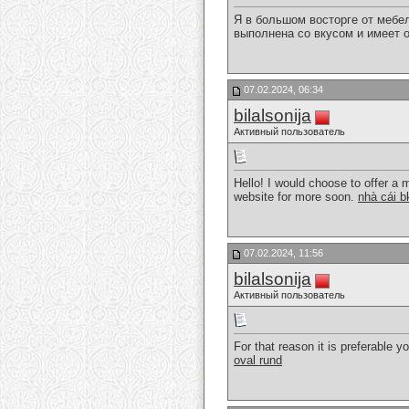
Я в большом восторге от меб
выполнена со вкусом и имеет 
07.02.2024, 06:34
bilalsonija
Активный пользователь
Hello! I would choose to offer a 
website for more soon.
nhà cái b
07.02.2024, 11:56
bilalsonija
Активный пользователь
For that reason it is preferable y
oval rund