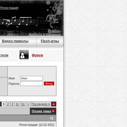
|
Регистрация
Помощь
Добавить в избранное
Видео приколы
Flash-игры
атели
Форум
Имя
Пароль
4
1
2
3
11
51
>
Последняя
»
Опции темы
#
1
Регистрация: 02.02.2021