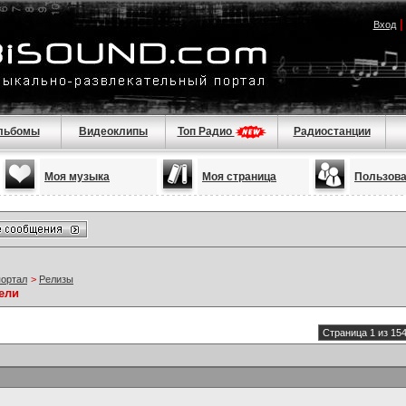
Вход
льбомы
Видеоклипы
Топ Радио
Радиостанции
Моя музыка
Моя страница
Пользов
портал
>
Релизы
ели
Страница 1 из 15