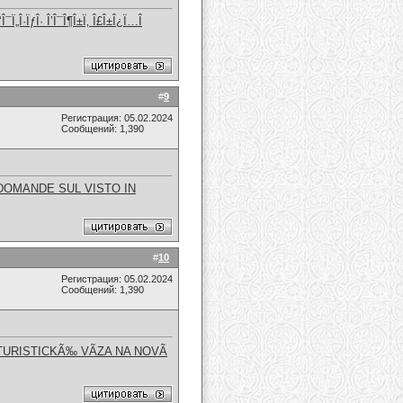
‘Î¯Ï„Î·ÏƒÎ· Î’Î¯Î¶Î±Ï‚ Î£Î±Î¿Ï…Î
#
9
Регистрация: 05.02.2024
Сообщений: 1,390
DOMANDE SUL VISTO IN
#
10
Регистрация: 05.02.2024
Сообщений: 1,390
TURISTICKÃ‰ VÃZA NA NOVÃ