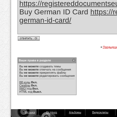
https://registereddocumentseu
Buy German ID Card
https:/
german-id-card/
«
Предыдущ
Ваши права в разделе
Вы
не можете
создавать темы
Вы
не можете
отвечать на сообщения
Вы
не можете
прикреплять файлы
Вы
не можете
редактировать сообщения
BB коды
Вкл.
Смайлы
Вкл.
[IMG]
код
Вкл.
HTML код
Выкл.
Музыка
Dj mixes
Альбомы
Видеоклипы