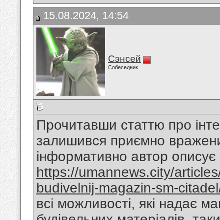
15.08.2024, 14:54
Сэнсей
Собеседник
Прочитавши статтю про інт
залишився приємно вражений
інформативно автор описує 
https://umannews.city/article
budivelnij-magazin-sm-citadel
всі можливості, які надає м
будівельних матеріалів, таки