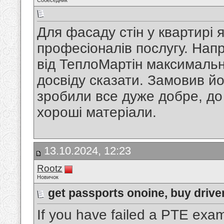
Собеседник
Для фасаду стін у квартирі 
професіоналів послугу. Нап
від ТеплоМартін максимальн
досвіду сказати. Замовив йог
зробили все дуже добре, до
хороші матеріали.
13.10.2024, 12:23
Rootz
Новичок
get passports onoine, buy driver
If you have failed a PTE exa