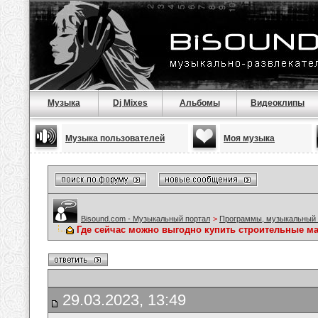
Музыка
Dj Mixes
Альбомы
Видеоклипы
Музыка пользователей
Моя музыка
Bisound.com - Музыкальный портал
>
Программы, музыкальный 
Где сейчас можно выгодно купить строительные м
29.03.2023, 13:49