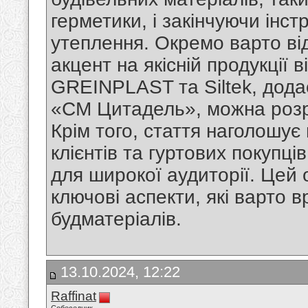
герметики, і закінчуючи інс
утеплення. Окремо варто ві
акцент на якісній продукції в
GREINPLAST та Siltek, додає
«СМ Цитадель», можна розра
Крім того, стаття наголошує
клієнтів та гуртових покупц
для широкої аудиторії. Цей 
ключові аспекти, які варто 
будматеріалів.
13.10.2024, 12:22
Raffinat