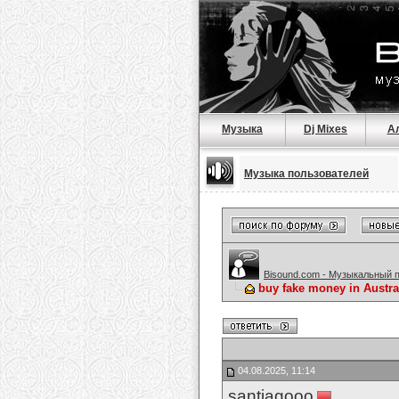
Музыка
Dj Mixes
А
Музыка пользователей
Bisound.com - Музыкальный 
buy fake money in Austr
04.08.2025, 11:14
santiagooo