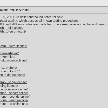
atsApp +4917647274888
 100, 200 euro dollar and pound notes for sale.
hest quality, which passes all known testing procedures.
 100, and 200 euro notes are made from the same paper and all have different 
b...-bills-online/
t/b...0-euro-note-2/
m/n...ivers-license/
he-zertifikat/
-zertifikat/
tsf...n-deutschland/
c-b1-prufung/
-zertifikat-b1/
en-in-deutschland/
rab...iving-license/
ving-license/
urg-drivers-license/
nad...ssport-online/
mone...pounds-online/
mone...-euros-online/
mone...rs-online-usa/