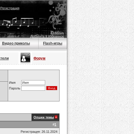
|
Регистрация
Помощь
Добавить в избранное
Видео приколы
Flash-игры
атели
Форум
Имя
Пароль
Опции темы
#
1
Регистрация: 26.11.2024