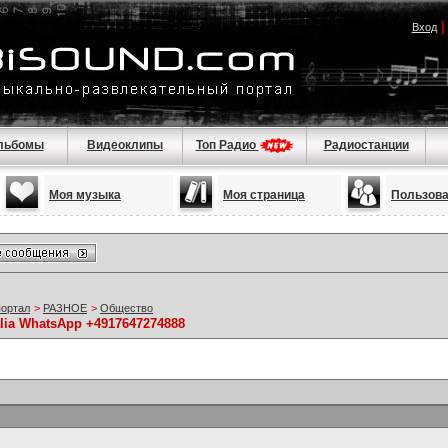
Вход
льбомы
Видеоклипы
Топ Радио
Радиостанции
Моя музыка
Моя страница
Пользов
портал
>
РАЗНОЕ
>
Общество
alia WhatsApp +4917647274888