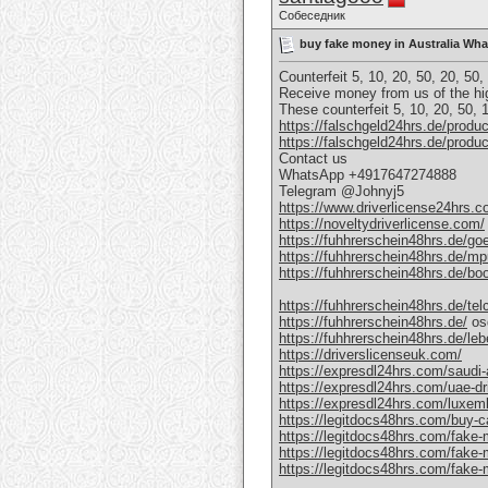
Собеседник
buy fake money in Australia Wh
Counterfeit 5, 10, 20, 50, 20, 50,
Receive money from us of the hig
These counterfeit 5, 10, 20, 50,
https://falschgeld24hrs.de/product/
https://falschgeld24hrs.de/produc
Contact us
WhatsApp +4917647274888
Telegram @Johnyj5
https://www.driverlicense24hrs.co
https://noveltydriverlicense.com/
https://fuhhrerschein48hrs.de/goet
https://fuhhrerschein48hrs.de/mpu
https://fuhhrerschein48hrs.de/boo
https://fuhhrerschein48hrs.de/tel
https://fuhhrerschein48hrs.de/
osd
https://fuhhrerschein48hrs.de/leb
https://driverslicenseuk.com/
https://expresdl24hrs.com/saudi-a
https://expresdl24hrs.com/uae-dri
https://expresdl24hrs.com/luxemb
https://legitdocs48hrs.com/buy-ca
https://legitdocs48hrs.com/fake-
https://legitdocs48hrs.com/fake-
https://legitdocs48hrs.com/fake-