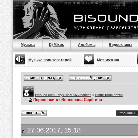
Музыка
Dj Mixes
Альбомы
Видеоклипы
Музыка пользователей
Моя музыка
Bisound.com - Музыкальный портал
>
Ваше творчество
Перепевки от Вячеслава Серёгина
Страница 15
27.06.2017, 15:18