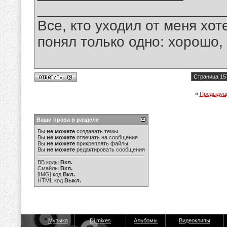
_______________________
Все, кто уходил от меня хот
понял только одно: хорошо,
Страница 15
«
Предыдущ
Ваши права в разделе
Вы
не можете
создавать темы
Вы
не можете
отвечать на сообщения
Вы
не можете
прикреплять файлы
Вы
не можете
редактировать сообщения
BB коды
Вкл.
Смайлы
Вкл.
[IMG]
код
Вкл.
HTML код
Выкл.
Музыка
Dj mixes
Альбомы
Видеоклипы