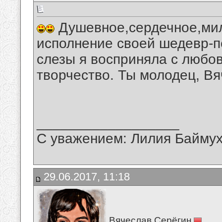
Душевное,сердечное,мил
исполнение своей шедевр-п
слезы я восприняла с любо
творчество. Ты молодец, Вя
__________________
С уважением: Лилия Байму
29.06.2017, 11:18
Вячеслав Серёгин