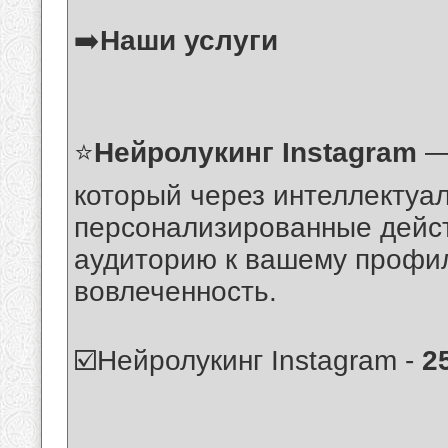
➡️
Наши услуги
⭐️
Нейролукинг Instagram
— 
который через интеллектуа
персонализированные дейс
аудиторию к вашему профил
вовлеченность.
☑️Нейролукинг Instagram -
2