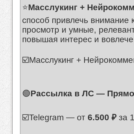
⭐️
Масслукинг + Нейрокомм
способ привлечь внимание 
просмотр и умные, релеван
повышая интерес и вовлече
☑️Масслукинг + Нейрокоммен
🟢
Рассылка в ЛС — Прямой
☑️Telegram — от
6.500 ₽
за 