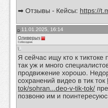
➡ Отзывы - Кейсы:
https://t
11.01.2025, 16:14
Оливерыч
Собеседник
Я сейчас ищу кто к тиктоке 
так уж и много специалисто
продвижение хорошо. Недор
сохранений видео в тик ток
tok/sohran...deo-v-tik-tok/
пре
позвоню им и поинтересуюс