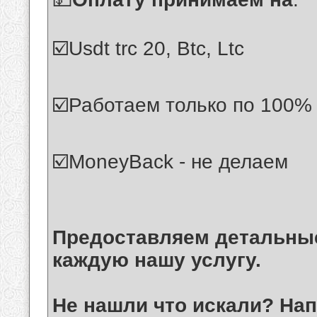
☑️Usdt trc 20, Btc, Ltc
☑️Работаем только по 100%
☑️MoneyBack - не делаем
Предоставляем детальные
каждую нашу услугу.
Не нашли что искали? Нап