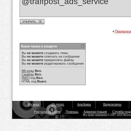
@traffpost_ads_service
«
Предыдущ
Ваши права в разделе
Вы
не можете
создавать темы
Вы
не можете
отвечать на сообщения
Вы
не можете
прикреплять файлы
Вы
не можете
редактировать сообщения
BB коды
Вкл.
Смайлы
Вкл.
[IMG]
код
Вкл.
HTML код
Выкл.
Музыка
Dj mixes
Альбомы
Видеоклипы
Реклама на сайте
Помощь
Администрация
Служба под
Все права защищены © 2007-2026 Bisou