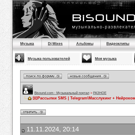
Музыка
Dj Mixes
Альбомы
Видеоклипы
Музыка пользователей
Моя музыка
Bisound.com - Музыкальный портал
>
РАЗНОЕ
✉️Рассылки SMS | Telegram\Масслукинг + Нейрокомм
11.11.2024, 20:14