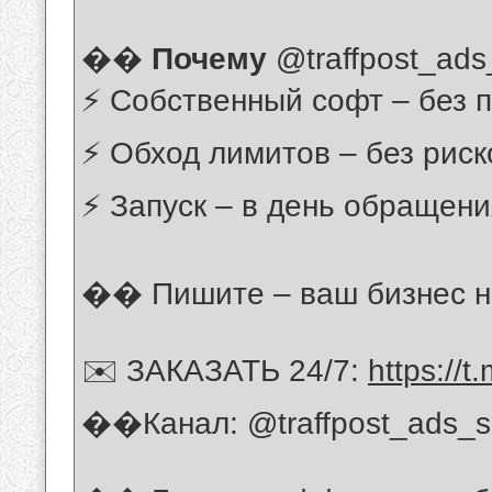
��
Почему
@traffpost_ads
⚡️ Собственный софт – без 
⚡️ Обход лимитов – без риск
⚡️ Запуск – в день обращен
�� Пишите – ваш бизнес 
✉️ ЗАКАЗАТЬ 24/7:
https://t
��Канал: @traffpost_ads_s