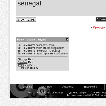
senegal
Страниц
«
Предыдущ
Ваши права в разделе
Вы
не можете
создавать темы
Вы
не можете
отвечать на сообщения
Вы
не можете
прикреплять файлы
Вы
не можете
редактировать сообщения
BB коды
Вкл.
Смайлы
Вкл.
[IMG]
код
Вкл.
HTML код
Выкл.
Музыка
Dj mixes
Альбомы
Видеоклипы
Реклама на сайте
Помощь
Администрация
Служба под
Все права защищены © 2007-2026 Bisou