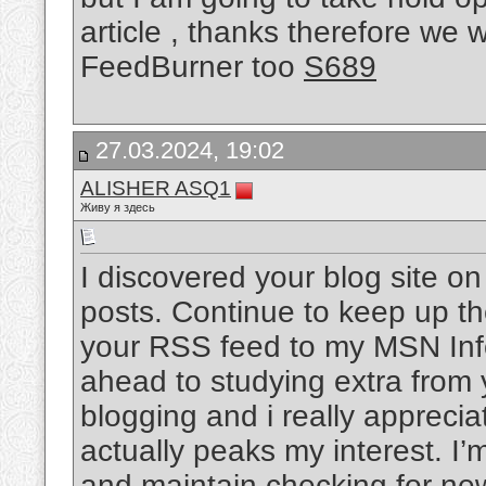
article , thanks therefore we
FeedBurner too
S689
27.03.2024, 19:02
ALISHER ASQ1
Живу я здесь
I discovered your blog site on
posts. Continue to keep up th
your RSS feed to my MSN Inf
ahead to studying extra from y
blogging and i really apprecia
actually peaks my interest. I
and maintain checking for ne