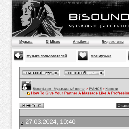
Музыка
Dj Mixes
Альбомы
Видеоклипы
Музыка пользователей
Моя музыка
Bisound.com - Музыкальный портал
>
РАЗНОЕ
>
Новости
How To Give Your Partner A Massage Like A Professio
Страниц
27.03.2024, 10:40