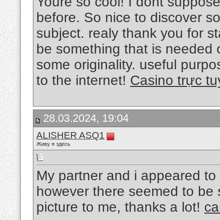
Youre so cool! I dont suppose 
before. So nice to discover s
subject. realy thank you for st
be something that is needed 
some originality. useful purpo
to the internet!
Casino trực 
28.03.2024, 19:04
ALISHER ASQ1
Живу я здесь
My partner and i appeared to b
however there seemed to be se
picture to me, thanks a lot!
ca