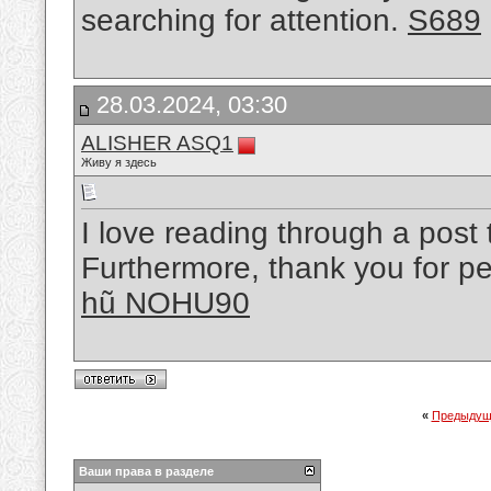
searching for attention.
S689
28.03.2024, 03:30
ALISHER ASQ1
Живу я здесь
I love reading through a post t
Furthermore, thank you for pe
hũ NOHU90
«
Предыдущ
Ваши права в разделе