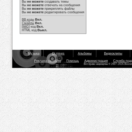
Вы
не можете
создавать темы
Вы
не можете
отвечать на сообщения
Вы
не можете
прикреплять файлы
Вы
не можете
редактировать сообщения
BB коды
Вкл.
Смайлы
Вкл.
[IMG]
код
Вкл.
HTML код
Выкл.
Музыка
Dj mixes
Альбомы
Видеоклипы
Реклама на сайте
Помощь
Администрация
Служба под
Все права защищены © 2007-2026 Bisou