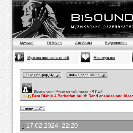
Музыка
Dj Mixes
Альбомы
Видеоклипы
Музыка пользователей
Моя музыка
Bisound.com - Музыкальный портал
>
Я ИЩУ
Best Diablo 4 Barbarian build: Rend enemies and blee
17.02.2024, 22:20