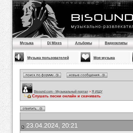
Музыка
Dj Mixes
Альбомы
Видеоклипы
Музыка пользователей
Моя музыка
Bisound.com - Музыкальный портал
>
Я ИЩУ
Слушать песни онлайн и скачивать
23.04.2024, 20:21