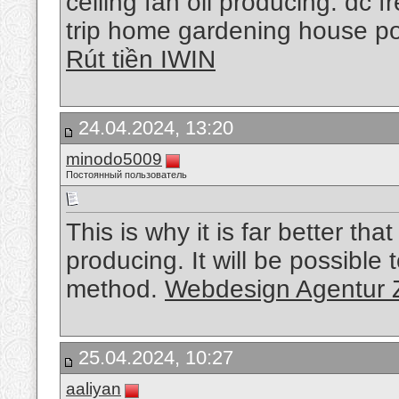
ceiling fan oil producing. dc
trip home gardening house p
Rút tiền IWIN
24.04.2024, 13:20
minodo5009
Постоянный пользователь
This is why it is far better th
producing. It will be possible t
method.
Webdesign Agentur 
25.04.2024, 10:27
aaliyan