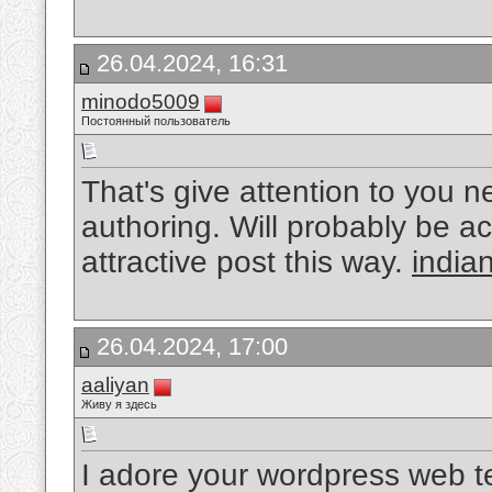
26.04.2024, 16:31
minodo5009
Постоянный пользователь
That's give attention to you n
authoring. Will probably be ac
attractive post this way.
indian
26.04.2024, 17:00
aaliyan
Живу я здесь
I adore your wordpress web t