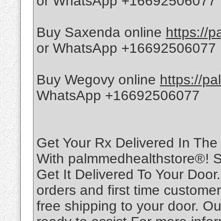
or WhatsApp +16692506077
Buy Saxenda online
https://
or WhatsApp +16692506077
Buy Wegovy online
https://p
WhatsApp +16692506077
Get Your Rx Delivered In Th
With palmmedhealthstore®! S
Get It Delivered To Your Door
orders and first time custome
free shipping to your door. O