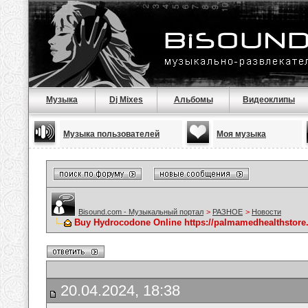
Музыка
Dj Mixes
Альбомы
Видеоклипы
Музыка пользователей
Моя музыка
Bisound.com - Музыкальный портал
>
РАЗНОЕ
>
Новости
Buy Hydrocodone Online https://palmamedhealthstore
20.04.2024, 18:38