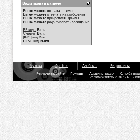
Ваши права в разделе
Вы
не можете
создавать темы
Вы
не можете
отвечать на сообщения
Вы
не можете
прикреплять файлы
Вы
не можете
редактировать сообщения
BB коды
Вкл.
Смайлы
Вкл.
[IMG]
код
Вкл.
HTML код
Выкл.
Музыка
Dj mixes
Альбомы
Видеоклипы
Реклама на сайте
Помощь
Администрация
Служба под
Все права защищены © 2007-2026 Bisou