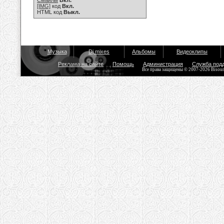
Смайлы
Вкл.
[IMG]
код
Вкл.
HTML код
Выкл.
Музыка
Dj mixes
Альбомы
Видеоклипы
Реклама на сайте
Помощь
Администрация
Служба под
Все права защищены © 2007-2026 Bisou