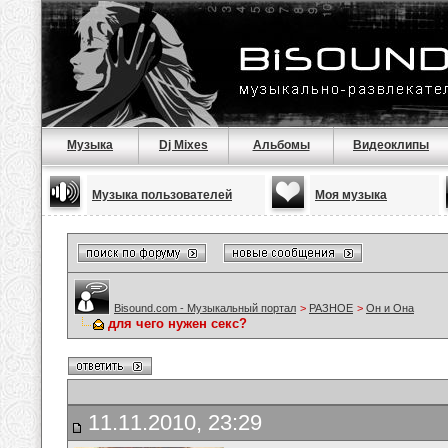
Музыка
Dj Mixes
Альбомы
Видеоклипы
Музыка пользователей
Моя музыка
Bisound.com - Музыкальный портал
>
РАЗНОЕ
>
Он и Она
для чего нужен секс?
11.11.2010, 23:29