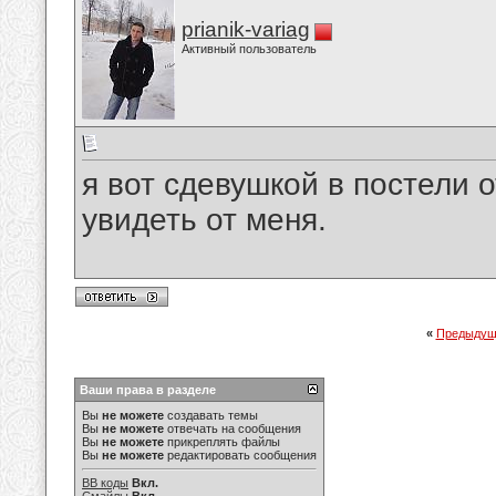
prianik-variag
Активный пользователь
я вот сдевушкой в постели 
увидеть от меня.
«
Предыдущ
Ваши права в разделе
Вы
не можете
создавать темы
Вы
не можете
отвечать на сообщения
Вы
не можете
прикреплять файлы
Вы
не можете
редактировать сообщения
BB коды
Вкл.