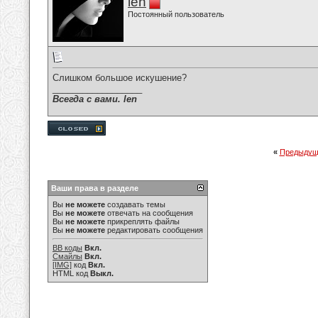
len
Постоянный пользователь
Слишком большое искушение?
__________________
Всегда с вами. len
«
Предыдущ
Ваши права в разделе
Вы
не можете
создавать темы
Вы
не можете
отвечать на сообщения
Вы
не можете
прикреплять файлы
Вы
не можете
редактировать сообщения
BB коды
Вкл.
Смайлы
Вкл.
[IMG]
код
Вкл.
HTML код
Выкл.