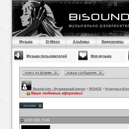
Музыка
Dj Mixes
Альбомы
Видеоклипы
Музыка пользователей
Моя музыка
Bisound.com - Музыкальный портал
>
РАЗНОЕ
>
Культура и Иск
Ваши любимые афоризмы!
12.07.2010, 15:45