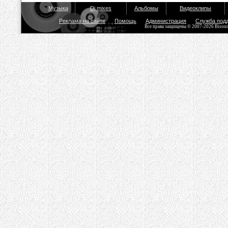
Музыка
Dj mixes
Альбомы
Видеоклипы
Реклама на сайте
Помощь
Администрация
Служба под
Все права защищены © 2007-2026 Bisou