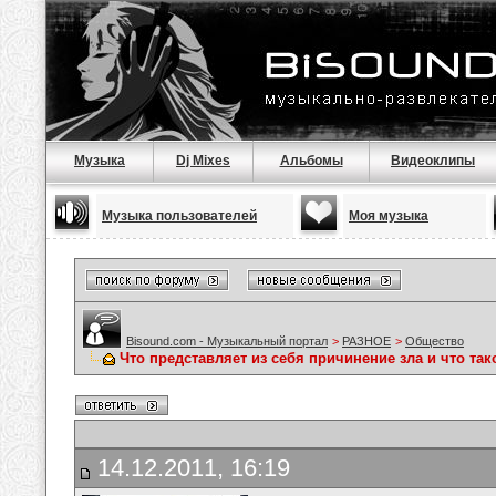
Музыка
Dj Mixes
Альбомы
Видеоклипы
Музыка пользователей
Моя музыка
Bisound.com - Музыкальный портал
>
РАЗНОЕ
>
Общество
Что представляет из себя причинение зла и что так
14.12.2011, 16:19