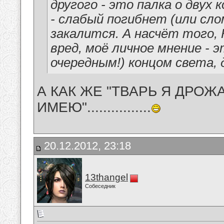
другого - это палка о двух 
- слабый погибнет (или сл
закалится. А насчёт того
вред, моё личное мнение -
очередным!) концом света, 
А КАК ЖЕ "ТВАРЬ Я ДРО
ИМЕЮ"................
20.12.2012, 23:18
13thangel
Собеседник