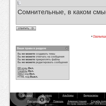
Сомнительные, в каком смы
«
Предыдущ
Ваши права в разделе
Вы
не можете
создавать темы
Вы
не можете
отвечать на сообщения
Вы
не можете
прикреплять файлы
Вы
не можете
редактировать сообщения
BB коды
Вкл.
Смайлы
Вкл.
[IMG]
код
Вкл.
HTML код
Выкл.
Музыка
Dj mixes
Альбомы
Видеоклипы
Реклама на сайте
Помощь
Администрация
Служба под
Все права защищены © 2007-2026 Bisou