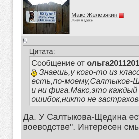
Макс Железякин
Живу я здесь
Цитата:
Сообщение от
ольга201120
Знаешь,у кого-то из клас
есть,по-моему,Салтыков-Щ
и ни фига.Макс,это каждый
ошибок,никто не застрахов
Да. У Салтыкова-Щедина ес
воеводстве". Интересен смы
__________________