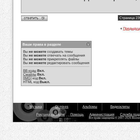
Страница 23
«
Предыдущ
Ваши права в разделе
Вы
не можете
создавать темы
Вы
не можете
отвечать на сообщения
Вы
не можете
прикреплять файлы
Вы
не можете
редактировать сообщения
BB коды
Вкл.
Смайлы
Вкл.
[IMG]
код
Вкл.
HTML код
Выкл.
Музыка
Dj mixes
Альбомы
Видеоклипы
Реклама на сайте
Помощь
Администрация
Служба под
Все права защищены © 2007-2026 Bisou