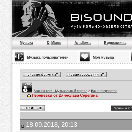
Музыка
Dj Mixes
Альбомы
Видеоклипы
Музыка пользователей
Моя музыка
Bisound.com - Музыкальный портал
>
Ваше творчество
Перепевки от Вячеслава Серёгина
Страница 23
18.09.2018, 20:13