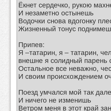
Ёкнет сердечко, рукою мах
И незаметно остынешь
Водочки снова вдогонку пл
Жизненный тонус поднимеш
Припев:
Я –татарин, я – татарин, че
внешне я солидный парень 
Остальное все неважно, че
И своим происхождением о
Поезд умчался мой так дал
И ничего не изменишь
Ветром меня в этот край за