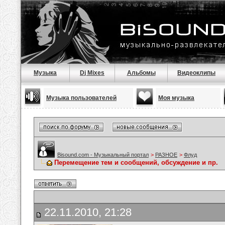
Музыка
Dj Mixes
Альбомы
Видеоклипы
Музыка пользователей
Моя музыка
Bisound.com - Музыкальный портал
>
РАЗНОЕ
>
Флуд
Перемещение тем и сообщений, обсуждение и пр.
22.11.2010, 21:28