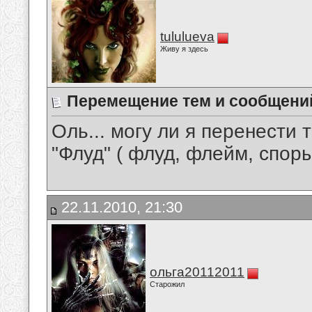
tululueva
Живу я здесь
Перемещение тем и сообщений
Оль... могу ли я перенести 
"Флуд" ( флуд, флейм, споры
22.11.2010, 21:30
ольга20112011
Старожил