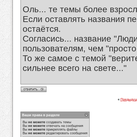
Оль... те темы более взрос
Если оставлять названия пе
остаётся.
Согласись... название "Люд
пользователям, чем "просто
То же самое с темой "верите
сильнее всего на свете..."
«
Предыдущ
Ваши права в разделе
Вы
не можете
создавать темы
Вы
не можете
отвечать на сообщения
Вы
не можете
прикреплять файлы
Вы
не можете
редактировать сообщения