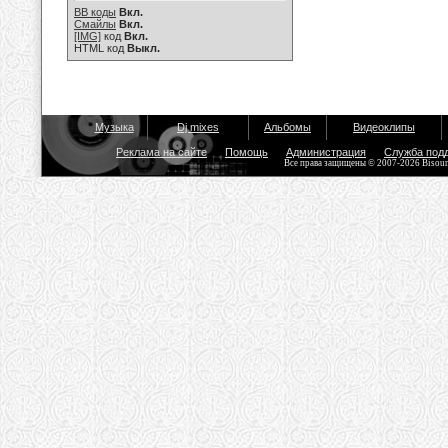
BB коды
Вкл.
Смайлы
Вкл.
[IMG]
код
Вкл.
HTML код
Выкл.
Музыка
Dj mixes
Альбомы
Видеоклипы
Реклама на сайте
Помощь
Администрация
Служба под
Все права защищены © 2007-2026 Bisou