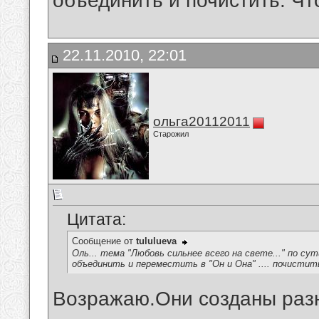
объединить и почистить. Ч
22.11.2010, 22:01
ольга20112011
Старожил
Цитата:
Сообщение от
tululueva
Оль... тема "Любовь сильнее всего на свете..." по су
объединить и переместить в "Он и Она" .... почисти
Возражаю.Они созданы раз