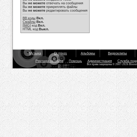
Вы
не можете
отвечать на сообщения
Вы
не можете
прикреплять файлы
Вы
не можете
редактировать сообщения
BB коды
Вкл.
Смайлы
Вкл.
[IMG]
код
Вкл.
HTML код
Выкл.
Музыка
Dj mixes
Альбомы
Видеоклипы
Реклама на сайте
Помощь
Администрация
Служба под
Все права защищены © 2007-2026 Bisou