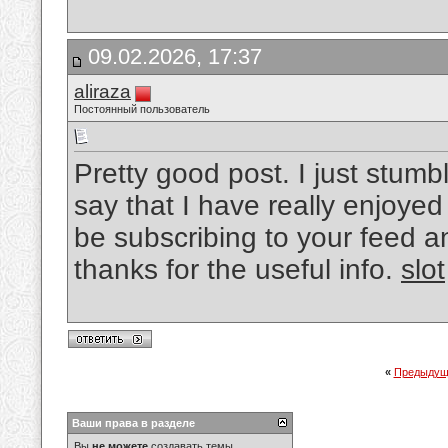
09.02.2026, 17:37
aliraza
Постоянный пользователь
Pretty good post. I just stum
say that I have really enjoyed
be subscribing to your feed a
thanks for the useful info.
slot
«
Предыдущ
Ваши права в разделе
Вы
не можете
создавать темы