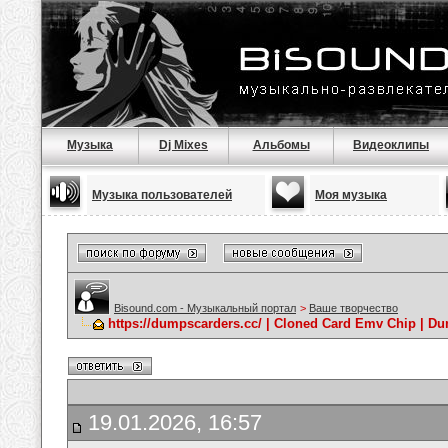
Музыка
Dj Mixes
Альбомы
Видеоклипы
Музыка пользователей
Моя музыка
Bisound.com - Музыкальный портал
>
Ваше творчество
https://dumpscarders.cc/ | Cloned Card Emv Chip | D
19.01.2026, 16:57