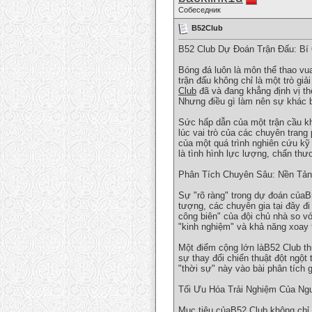
Собеседник
B52Club
B52 Club Dự Đoán Trận Đấu: B
Bóng đá luôn là môn thể thao vu
trận đấu không chỉ là một trò gi
Club
đã và đang khẳng định vị thế
Nhưng điều gì làm nên sự khác b
Sức hấp dẫn của một trận cầu kh
lúc vai trò của các chuyên trang
của một quá trình nghiên cứu kỹ 
là tình hình lực lượng, chấn thư
Phân Tích Chuyên Sâu: Nền Tả
Sự "rõ ràng" trong dự đoán củaB5
tượng, các chuyên gia tại đây đi
công biên" của đội chủ nhà so v
"kinh nghiệm" và khả năng xoay 
Một điểm cộng lớn làB52 Club th
sự thay đổi chiến thuật đột ngột
"thời sự" này vào bài phân tích
Tối Ưu Hóa Trải Nghiệm Của N
Mục tiêu củaB52 Club không chỉ 