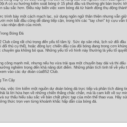
Đội A có xu hướng kiểm soát bóng ở 15 phút đầu và thường ghi bàn trước khi
ìn sâu sắc hơn. Điều này biến việc xem bóng đá từ hành động thụ động thành 
ợc trình bày một cách mạch lạc, sử dụng ngôn ngữ thân thiện nhưng vẫn gi
ời mới bắt đầu cũng dễ dàng tiếp cận, trong khi các "tay chơi" kỳ cựu vẫn 
n vào nhận định của mình.
Trong Bóng Đá
 Club cũng rất chú trọng đến yếu tố tâm lý. Sức ép sân nhà, lịch sử đối đầu 
ới đối thủ cụ thể), hoặc động lực chiến đấu của đội bóng đang trong cơn khủ
 chuyên gia không bỏ qua. Những yếu tố vô hình này thường là yếu tố quyết 
àng công mạnh mẽ, nhưng nếu họ vừa trải qua một chuyến bay dài và thi đấu
 hưởng nghiêm trọng đến khả năng dứt điểm. Những phân tích tinh tế về yếu t
i xem vào các dự đoán củaB52 Club.
g Tin Cậy
 hòa, việc tìm kiếm một nguồn dự đoán bóng đá trực tiếp và phân tích đáng tin
phải là lời hứa hẹn về những chiến thắng chắc chắn, mà là cam kết về sự min
, và sự thấu hiểu sâu sắc về bản chất phức tạp của môn thể thao vua. Hãy 
ưởng thức trọn vẹn từng khoảnh khắc hấp dẫn của bóng đá.