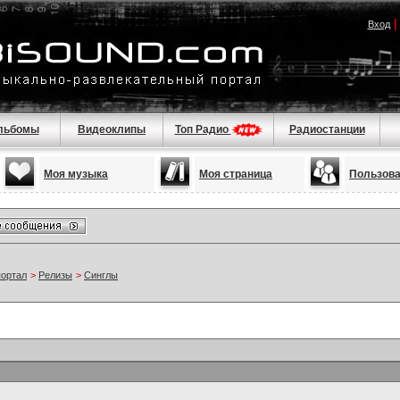
Вход
льбомы
Видеоклипы
Топ Радио
Радиостанции
Моя музыка
Моя страница
Пользов
портал
>
Релизы
>
Синглы