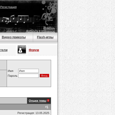
|
Регистрация
Помощь
Добавить в избранное
Видео приколы
Flash-игры
атели
Форум
Имя
Пароль
Опции темы
#
1
Регистрация: 13.05.2025