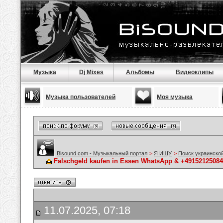
Музыка
Dj Mixes
Альбомы
Видеоклипы
Музыка пользователей
Моя музыка
Bisound.com - Музыкальный портал
>
Я ИЩУ
>
Поиск украинско
Falschgeld kaufen in Essen WhatsApp & +49152125084
11.07.2025, 07:18