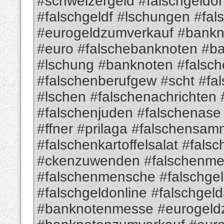
#schweizergeld #falschgeldon
#falschgeldf #lschungen #fa
#eurogeldzumverkauf #bank
#euro #falschebanknoten #b
#lschung #banknoten #falsch
#falschenberufgew #scht #fa
#lschen #falschenachrichten
#falschenjuden #falschenas
#ffner #prilaga #falschensam
#falschenkartoffelsalat #fa
#ckenzuwenden #falschenme
#falschenmensche #falschge
#falschgeldonline #falschgel
#banknotenmesse #eurogeld