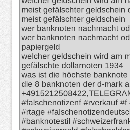
welcher geldschein wird am h
meist gefälschter geldschein 
meist gefälschter geldschein
wer banknoten nachmacht oder
wer banknoten nachmacht ode
papiergeld
welcher geldschein wird am m
gefälschte dollarnoten 1934
was ist die höchste banknote
die 8 banknoten der d-mark 
+4915212508422,TELEGRAM; 
#falschenotizenf #rverkauf #f
#rtage #falschenotizendeutsc
#banknotestil #schweizerfra