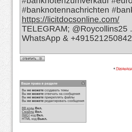
#banknotenzumverkauf #euro
#banknotennachrichten #bank
https://licitdocsonline.com/
TELEGRAM; @Roycollins25 
WhatsApp & +49152125084
«
Предыдущ
Ваши права в разделе
Вы
не можете
создавать темы
Вы
не можете
отвечать на сообщения
Вы
не можете
прикреплять файлы
Вы
не можете
редактировать сообщения
BB коды
Вкл.
Смайлы
Вкл.
[IMG]
код
Вкл.
HTML код
Выкл.