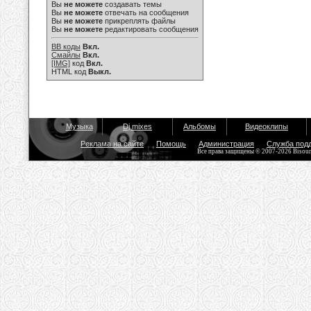
Вы
не можете
создавать темы
Вы
не можете
отвечать на сообщения
Вы
не можете
прикреплять файлы
Вы
не можете
редактировать сообщения
BB коды
Вкл.
Смайлы
Вкл.
[IMG]
код
Вкл.
HTML код
Выкл.
Музыка
Dj mixes
Альбомы
Видеоклипы
Реклама на сайте
Помощь
Администрация
Служба под
Все права защищены © 2007-2026 Bisou