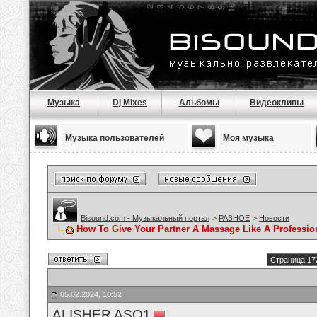
Музыка
Dj Mixes
Альбомы
Видеоклипы
Музыка пользователей
Моя музыка
Bisound.com - Музыкальный портал
>
РАЗНОЕ
>
Новости
How To Give Your Partner A Massage Like A Professio
Страница 17
05.02.2024, 10:52
ALISHER ASQ1