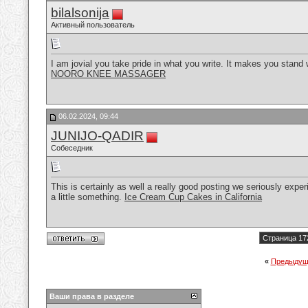
bilalsonija
Активный пользователь
I am jovial you take pride in what you write. It makes you stand 
NOORO KNEE MASSAGER
06.02.2024, 09:44
JUNIJO-QADIR
Собеседник
This is certainly as well a really good posting we seriously exper
a little something.
Ice Cream Cup Cakes in California
Страница 17
«
Предыдущ
Ваши права в разделе