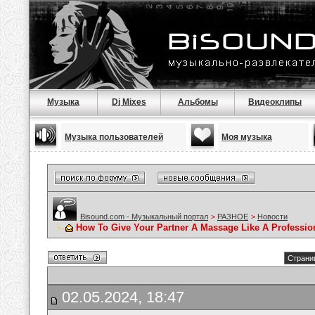
Музыка
Dj Mixes
Альбомы
Видеоклипы
Музыка пользователей
Моя музыка
Bisound.com - Музыкальный портал
>
РАЗНОЕ
>
Новости
How To Give Your Partner A Massage Like A Professio
Страниц
02.05.2024, 18:47