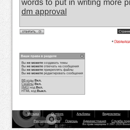
words to put in writing more p
dm approval
Страниц
«
Предыдущ
Ваши права в разделе
Вы
не можете
создавать темы
Вы
не можете
отвечать на сообщения
Вы
не можете
прикреплять файлы
Вы
не можете
редактировать сообщения
BB коды
Вкл.
Смайлы
Вкл.
[IMG]
код
Вкл.
HTML код
Выкл.
Музыка
Dj mixes
Альбомы
Видеоклипы
Реклама на сайте
Помощь
Администрация
Служба под
Все права защищены © 2007-2026 Bisou