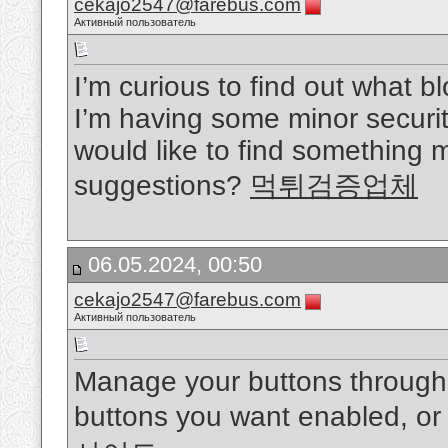
cekajo2547@farebus.com
Активный пользователь
I’m curious to find out what b
I’m having some minor securit
would like to find something 
suggestions?
먹튀검증업체
06.05.2024, 00:50
cekajo2547@farebus.com
Активный пользователь
Manage your buttons through 
buttons you want enabled, or