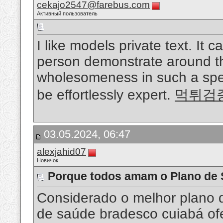
cekajo2547@farebus.com
Активный пользователь
I like models private text. It 
person demonstrate around t
wholesomeness in such a speci
be effortlessly expert.
먹튀검
03.05.2024, 06:47
alexjahid07
Новичок
Porque todos amam o Plano de
Considerado o melhor plano 
de saúde bradesco cuiabá of