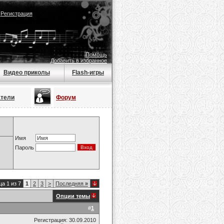
|
Регистрация
Помощь
Добавить в избранное
Видео приколы
Flash-игры
атели
Форум
Имя
Пароль
а 1 из 7
1
2
3
>
Последняя
»
Опции темы
#
1
Регистрация: 30.09.2010