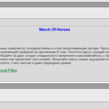
March Of Heroes
ашных конфликтах холодной войны в этом захватывающем шутере. Нас
омляющей графикой на протяжении 9 глав. Посетите массу локаций по
. Играйте за двух солдат специального назначения и расправляйтесь с 
такого как гранатомет или огнемет. Испытайте массу новых ощущений о
толета, стелс миссии и даже подводные уровни.
osit Files