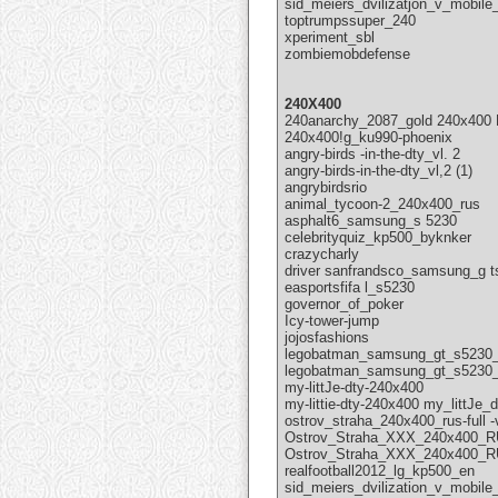
sid_meiers_dvilizatjon_v_mobile
toptrumpssuper_240
xperiment_sbl
zombiemobdefense
240Х400
240anarchy_2087_gold 240x400
240x400!g_ku990-phoenix
angry-birds -in-the-dty_vl. 2
angry-birds-in-the-dty_vl,2 (1)
angrybirdsrio
animal_tycoon-2_240x400_rus
asphalt6_samsung_s 5230
celebrityquiz_kp500_byknker
crazycharly
driver sanfrandsco_samsung_g 
easportsfifa l_s5230
governor_of_poker
Icy-tower-jump
jojosfashions
legobatman_samsung_gt_s5230
legobatman_samsung_gt_s5230_
my-littJe-dty-240x400
my-littie-dty-240x400 my_littJe_d
ostrov_straha_240x400_rus-full -
Ostrov_Straha_XXX_240x400_
Ostrov_Straha_XXX_240x400_
realfootball2012_lg_kp500_en
sid_meiers_dvilization_v_mobil