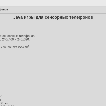
ефонов
Java игры для сенсорных телефонов
ля сенсорных телефонов
, 240х400 и 240х320.
, в основном русский
en
u
650_en