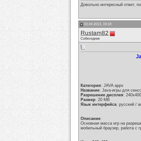
Довольно интересный ответ, п
02.04.2013, 19:18
Rustam82
Собеседник
J
Категория
: JAVA apps
Название
: Java-игры для сенс
Разрешение дисплея
: 240x40
Размер
: 20 MB
Язык интерфейса
: русский / 
Описание
:
Основная масса игр на разреше
мобильный браузер, работа с г