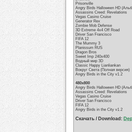
Prisonville
Angry Birds Halloween HD (Аль
Assassins Creed: Revelations
Vegas Casino Cruise
Generator Rex
Zombie Mob Defense
3D Extreme 4x4 Off Road
Driver San Francisco
FIFA 12
The Mummy 3
Planissum RUS
Dragon Bros
Sweet Imp 240х400
Водный мир 3D
Classic Happy Lianliankan
Вокруг Света (Полная версия)
Angry Birds in the City v1.2
480х800
Angry Birds Halloween HD (Аль
Assassins Creed: Revelations
Vegas Casino Cruise
Driver San Francisco
FIFA 12
Angry Birds in the City v1.2
Скачать / Download:
Dep