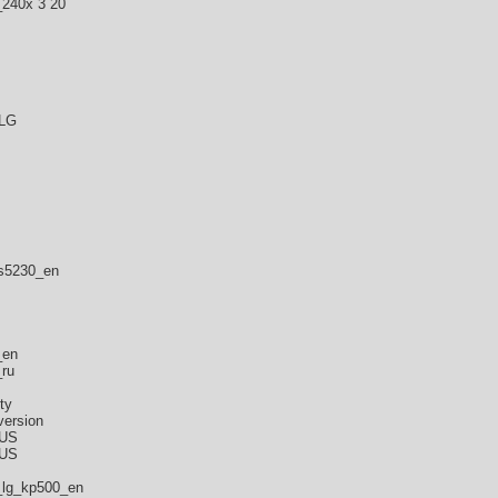
_240x 3 20
 LG
ts5230_en
_en
ru
ty
version
RUS
RUS
e_lg_kp500_en