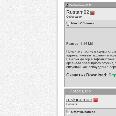
02.02.2012, 20:34
Rustam82
Собеседник
March Of Heroes
Размер
: 3,34 Мб
Примите участие в самых стр
адреналиновым экшеном и ошел
Сайгона до гор в Афганистане
арсенала зрелищного оружия, 
ситуаций, как авиаудары с вер
Скачать / Download:
Dep
14.09.2012, 22:04
ruskinoman
Новичок
Ответ на вопрос