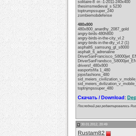
solitaire-8 -in -1-2011-240x400
thesimsmedieval_s 5230
toptrumpssuper_240
zombiemobdefense
480x800
480x800_anardhy_2087_gold
angry-birds-480h800
angry-birds-in-the-city_vl.2
angry-birds-in-the-dty_vl.2 (1)
asphalt6_samsung_gt_s8000
asphalt_6_adrenaline
DriverSanFrancisco_S8000jet_E
DriverSanFrandsco_S8000jet_E
driversf_480x800
easportsfifa 1_480
jojosfashions_480
sid_meiers_civilization_v_mobi
sid_meiers_dvilization_v_mobil
toptnjmpssuper_480
Скачать / Download
:
Dep
Последний раз редактировалось Rus
30.01.2012, 20:49
Rustam82