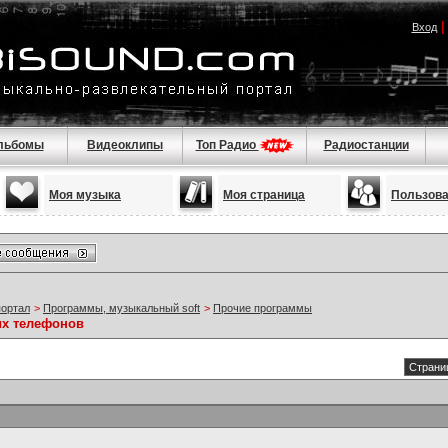
Вход
льбомы
Видеоклипы
Топ Радио
Радиостанции
Моя музыка
Моя страница
Пользов
портал
>
Программы, музыкальный soft
>
Прочие программы
ых телефонов
Страниц