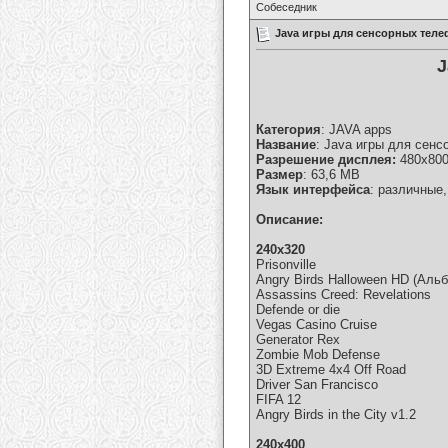
Собеседник
Java игры для сенсорных теле
J
Категория
: JAVA apps
Название
: Java игры для сенс
Разрешение дисплея:
480х800
Размер
: 63,6 MB
Язык интерфейса
: различные
Описание:
240х320
Prisonville
Angry Birds Halloween HD (Аль
Assassins Creed: Revelations
Defende or die
Vegas Casino Cruise
Generator Rex
Zombie Mob Defense
3D Extreme 4x4 Off Road
Driver San Francisco
FIFA 12
Angry Birds in the City v1.2
240х400