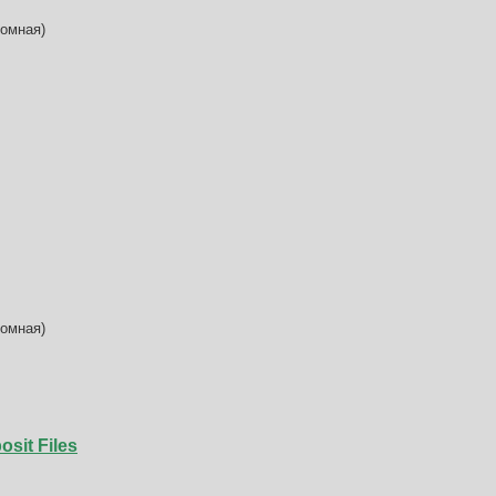
бомная)
бомная)
osit Files