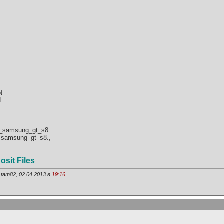
N
N
le_samsung_gt_s8
e_samsung_gt_s8.,
osit Files
tam82, 02.04.2013 в
19:16
.