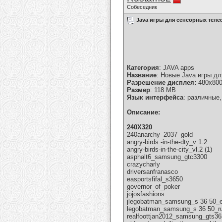
Собеседник
Java игры для сенсорных тел
Категория
: JAVA apps
Название
: Новые Java игры д
Разрешение дисплея:
480х800
Размер
: 118 MB
Язык интерфейса
: различные
Описание:
240Х320
240anarchy_2037_gold
angry-birds -in-the-dty_v 1.2
angry-birds-in-the-city_vl.2 (1)
asphalt6_samsung_gtc3300
crazycharly
driversanfranasco
easportsfifal_s3650
governor_of_poker
jojosfashions
jlegobatman_samsung_s 36 50_
legobatman_samsung_s 36 50_r
realfoottjan2012_samsung_gts3