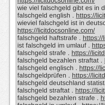
https://licitdocsonline.com/
wie viel falschgeld gibt es in
falschgeld english .
https://li
wieviel falschgeld ist in deut
https://licitdocsonline.com/
falschgeld haftstrafe .
https://
ist falschgeld im umlauf .
http
falschgeld strafe .
https://lici
falschgeld bezahlen straftat .
falschgeld englisch .
https://l
falschgeldprüfen .
https://lic
falschgeld deutschland statis
falschgeld straftat .
https://li
falschgeld bezahlen strafe .
h