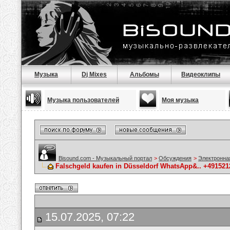
Музыка
Dj Mixes
Альбомы
Видеоклипы
Музыка пользователей
Моя музыка
Bisound.com - Музыкальный портал
>
Обсуждения
>
Электронна
Falschgeld kaufen in Düsseldorf WhatsApp&.. +491
15.07.2025, 07:22