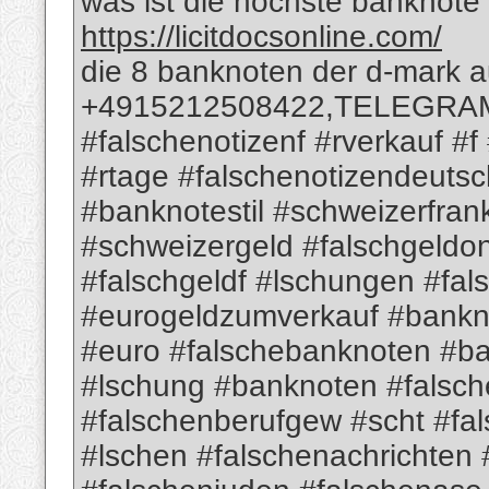
was ist die höchste banknote 
https://licitdocsonline.com/
die 8 banknoten der d-mark 
+4915212508422,TELEGRAM; 
#falschenotizenf #rverkauf #f
#rtage #falschenotizendeutsc
#banknotestil #schweizerfra
#schweizergeld #falschgeldon
#falschgeldf #lschungen #fa
#eurogeldzumverkauf #bank
#euro #falschebanknoten #b
#lschung #banknoten #falsch
#falschenberufgew #scht #fa
#lschen #falschenachrichten