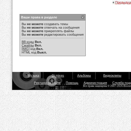
«
Предыдущ
Ваши права в разделе
Вы
не можете
создавать темы
Вы
не можете
отвечать на сообщения
Вы
не можете
прикреплять файлы
Вы
не можете
редактировать сообщения
BB коды
Вкл.
Смайлы
Вкл.
[IMG]
код
Вкл.
HTML код
Выкл.
Музыка
Dj mixes
Альбомы
Видеоклипы
Реклама на сайте
Помощь
Администрация
Служба под
Все права защищены © 2007-2026 Bisou