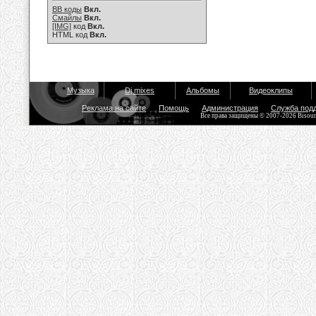
BB коды
Вкл.
Смайлы
Вкл.
[IMG]
код
Вкл.
HTML код
Вкл.
Музыка
Dj mixes
Альбомы
Видеоклипы
Реклама на сайте
Помощь
Администрация
Служба под
Все права защищены © 2007-2026 Bisou