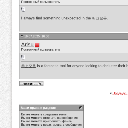
Постоянный пользователь
I always find something unexpected in the
링크모음
.
19.07.2025, 16:08
Arisu
Постоянный пользователь
주소모음
is a fantastic tool for anyone looking to declutter their 
«
Предыдущ
Ваши права в разделе
Вы
не можете
создавать темы
Вы
не можете
отвечать на сообщения
Вы
не можете
прикреплять файлы
Вы
не можете
редактировать сообщения