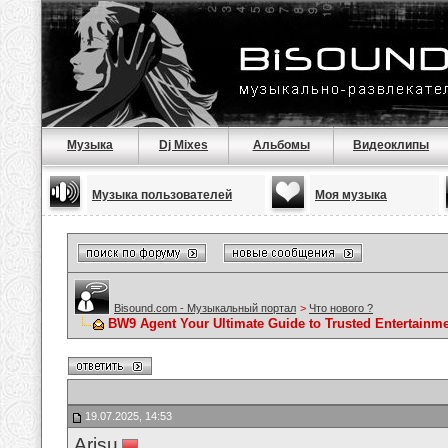
Музыка
Dj Mixes
Альбомы
Видеоклипы
Музыка пользователей
Моя музыка
Bisound.com - Музыкальный портал
>
Что нового ?
BW9 Agent Your Ultimate Guide to Trusted Entertainme
19.07.2025, 14:53
Arisu