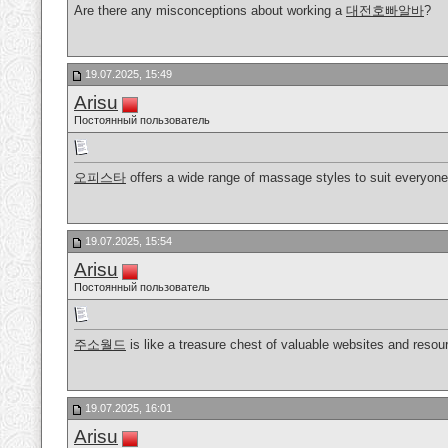
Are there any misconceptions about working a
대전호빠알바
?
19.07.2025, 15:49
Arisu
Постоянный пользователь
오피스타
offers a wide range of massage styles to suit everyone
19.07.2025, 15:54
Arisu
Постоянный пользователь
주소월드
is like a treasure chest of valuable websites and resou
19.07.2025, 16:01
Arisu