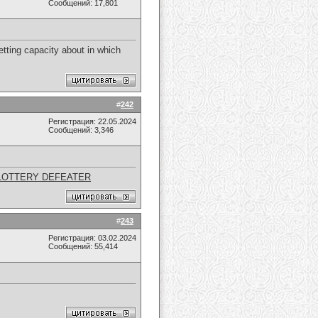
Сообщений: 17,801
getting capacity about in which
#
242
Регистрация: 22.05.2024
Сообщений: 3,346
LOTTERY DEFEATER
#
243
Регистрация: 03.02.2024
Сообщений: 55,414