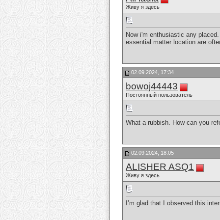
Живу я здесь
Now i'm enthusiastic any placed. I
essential matter location are ofte
02.09.2024, 17:34
bowoj44443
Постоянный пользователь
What a rubbish. How can you refer
02.09.2024, 18:05
ALISHER ASQ1
Живу я здесь
I’m glad that I observed this inter