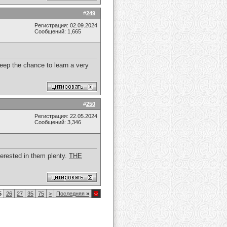
#
249
Регистрация: 02.09.2024
Сообщений: 1,665
 keep the chance to learn a very
#
250
Регистрация: 22.05.2024
Сообщений: 3,346
terested in them plenty.
THE
5
26
27
35
75
>
Последняя
»