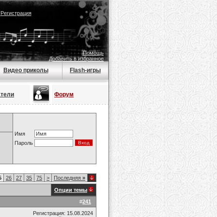
|
Регистрация
Помощь
Добавить в избранное
Видео приколы
Flash-игры
атели
Форум
Имя
Пароль
5
26
27
35
75
>
Последняя
»
Опции темы
#
241
Регистрация: 15.08.2024