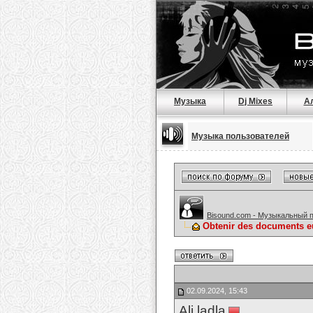
Музыка
Dj Mixes
А
Музыка пользователей
Bisound.com - Музыкальный 
Obtenir des documents eu
02.09.2024, 15:43
Ali ladla