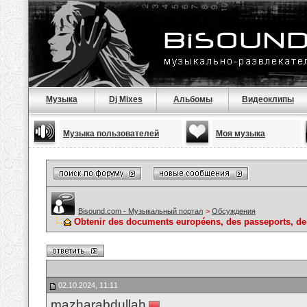
Музыка
Dj Mixes
Альбомы
Видеоклипы
Музыка пользователей
Моя музыка
Bisound.com - Музыкальный портал
>
Обсуждения
Obtenir des documents européens, des passeports, des 
02.10.2024, 11:11
mazharabdullah