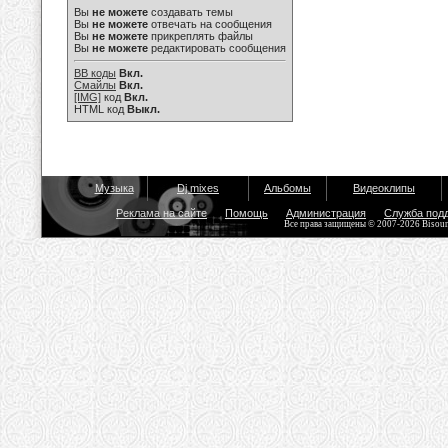
Вы
не можете
создавать темы
Вы
не можете
отвечать на сообщения
Вы
не можете
прикреплять файлы
Вы
не можете
редактировать сообщения
BB коды
Вкл.
Смайлы
Вкл.
[IMG]
код
Вкл.
HTML код
Выкл.
Музыка
Dj mixes
Альбомы
Видеоклипы
Реклама на сайте
Помощь
Администрация
Служба под
Все права защищены © 2007-2026 Bisou