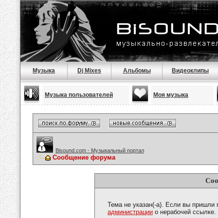
Музыка
Dj Mixes
Альбомы
Видеоклипы
Музыка пользователей
Моя музыка
Bisound.com - Музыкальный портал
Сообщение форума
Соо
Тема не указан(-а). Если вы пришли
администрации
о нерабочей ссылке.