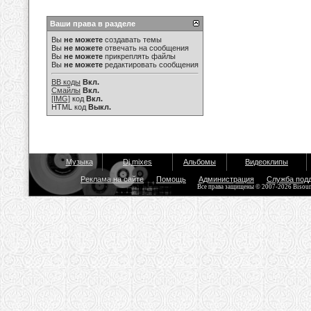
Ваши права в разделе
Вы
не можете
создавать темы
Вы
не можете
отвечать на сообщения
Вы
не можете
прикреплять файлы
Вы
не можете
редактировать сообщения
BB коды
Вкл.
Смайлы
Вкл.
[IMG]
код
Вкл.
HTML код
Выкл.
Музыка
Dj mixes
Альбомы
Видеоклипы
Реклама на сайте
Помощь
Администрация
Служба под
Все права защищены © 2007-2026 Bisou