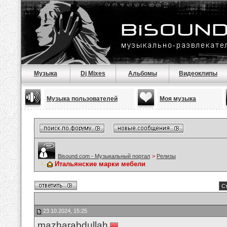
Музыка
Dj Mixes
Альбомы
Видеоклипы
Музыка пользователей
Моя музыка
Bisound.com - Музыкальный портал
>
Релизы
Итальянские марки мебели
Ст
23.10.2024, 15:25
mazharabdullah