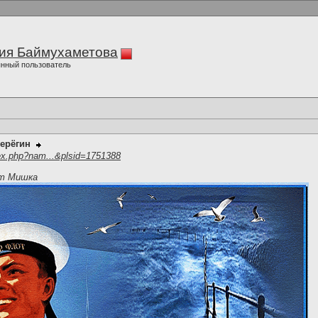
ия Баймухаметова
нный пользователь
ерёгин
ex.php?nam...&plsid=1751388
ит Мишка