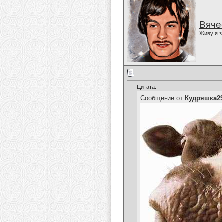
Вяче
Живу я з
Цитата:
Сообщение от
Кудряшка2