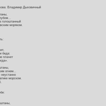
лова: Владимир Дыховичный
таны,
убом...
а голоштанный
авским моряком.
ть:
ит,
и беда:
не плачет
огда».
штаны,
им огнем...
е неустанно
атике морском.
,
ебе:
аштаны,