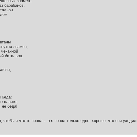
ущенных знамен...
ез барабанов,
тальон.
елом
штаны
рнутых знамен,
 чеканной
ий батальон.
слезы,
и беда:
е плачет,
, не беда!
и, чтобы я что-то понял… а я понял только одно: хорошо, что они уходил