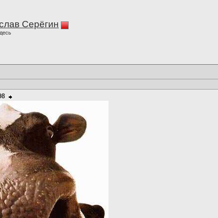
слав Серёгин
десь
98