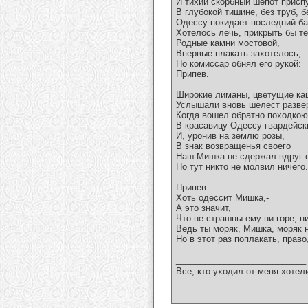
И тихий скорбный шепот присп
В глубокой тишине, без труб, б
Одессу покидает последний ба
Хотелось лечь, прикрыть бы т
Родные камни мостовой,
Впервые плакать захотелось,
Но комиссар обнял его рукой:
Припев.
Широкие лиманы, цветущие ка
Услышали вновь шелест разве
Когда вошел обратно походкою
В красавицу Одессу гвардейск
И, уронив на землю розы,
В знак возвращенья своего
Наш Мишка не сдержал вдруг 
Но тут никто не молвил ничего.
Припев:
Хоть одессит Мишка,-
А это значит,
Что не страшны ему ни горе, н
Ведь ты моряк, Мишка, моряк н
Но в этот раз поплакать, право
__________________
___________________________
Все, кто уходил от меня хотел