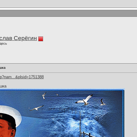
слав Серёгин
десь
шка
hp?nam...&plsid=1751388
шка