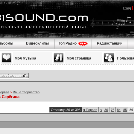
Вход
льбомы
Видеоклипы
Топ Радио
Радиостанции
Моя музыка
Моя страница
Пользов
портал
>
Ваше творчество
а Серёгина
Страница 86 из 393
«
Первая
<
36
76
84
85
86