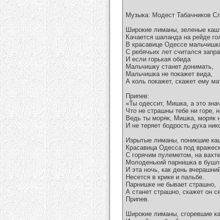
Музыка: Модест Табачников С
Широкие лиманы, зеленые каш
Качается шаланда на рейде гол
В красавице Одессе мальчишк
С ребячьих лет считался запр
И если горькая обида
Мальчишку станет донимать,
Мальчишка не покажет вида,
А коль покажет, скажет ему ма
Припев:
«Ты одессит, Мишка, а это знач
Что не страшны тебе ни горе, н
Ведь ты моряк, Мишка, моряк 
И не теряет бодрость духа ник
Изрытые лиманы, поникшие ка
Красавица Одесса под вражеск
С горячим пулеметом, на вахт
Молоденький парнишка в бушл
И эта ночь, как день вчерашний
Несется в крике и пальбе.
Парнишке не бывает страшно,
А станет страшно, скажет он с
Припев.
Широкие лиманы, сгоревшие к