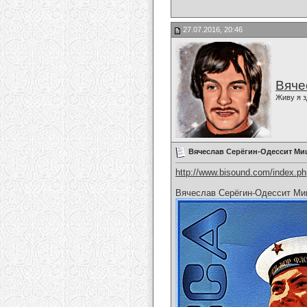
27.07.2016, 20:46
Вяче
Живу я з
Вячеслав Серёгин-Одессит Ми
http://www.bisound.com/index.p
Вячеслав Серёгин-Одессит Ми