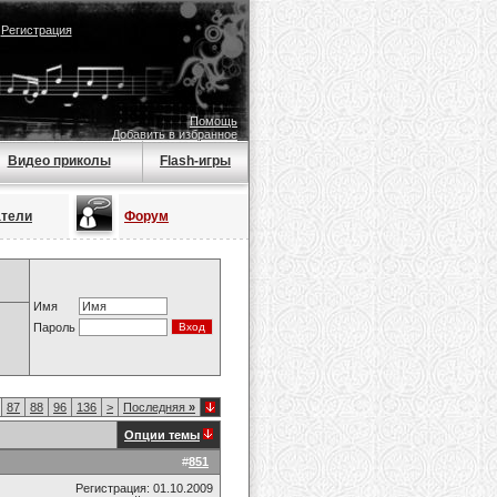
|
Регистрация
Помощь
Добавить в избранное
Видео приколы
Flash-игры
атели
Форум
Имя
Пароль
87
88
96
136
>
Последняя
»
Опции темы
#
851
Регистрация: 01.10.2009