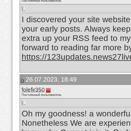
Постоянный пользователь
I discovered your site websit
your early posts. Always keep 
extra up your RSS feed to m
forward to reading far more b
https://123updates.news27liv
26.07.2023, 18:49
folefir350
Постоянный пользователь
Oh my goodness! a wonderful
Nonetheless We are experienc