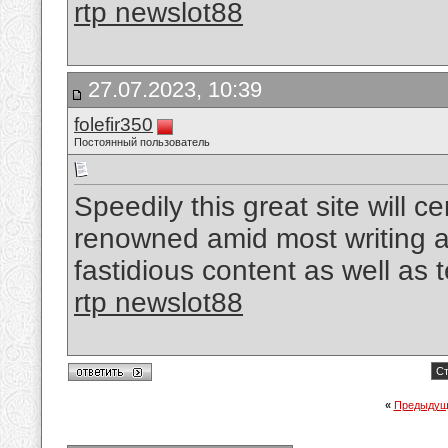
rtp newslot88
27.07.2023, 10:39
folefir350
Постоянный пользователь
Speedily this great site will c
renowned amid most writing 
fastidious content as well as 
rtp newslot88
Ст
«
Предыдущ