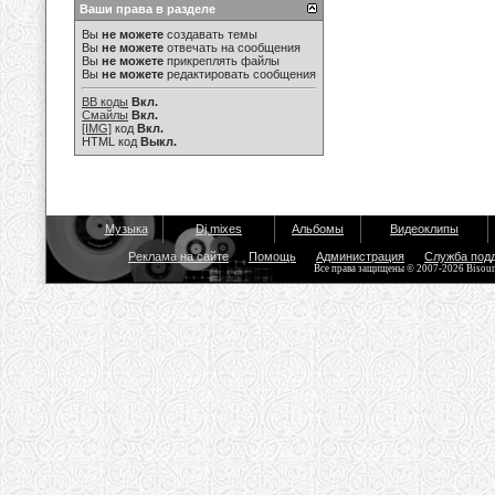
Ваши права в разделе
Вы
не можете
создавать темы
Вы
не можете
отвечать на сообщения
Вы
не можете
прикреплять файлы
Вы
не можете
редактировать сообщения
BB коды
Вкл.
Смайлы
Вкл.
[IMG]
код
Вкл.
HTML код
Выкл.
Музыка
Dj mixes
Альбомы
Видеоклипы
Реклама на сайте
Помощь
Администрация
Служба под
Все права защищены © 2007-2026 Bisou