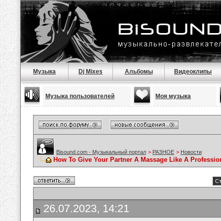
Музыка
Dj Mixes
Альбомы
Видеоклипы
Музыка пользователей
Моя музыка
Bisound.com - Музыкальный портал
>
РАЗНОЕ
>
Новости
How To Give Your Partner A Massage Like A Professio
Ст
26.07.2023, 14:21