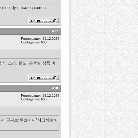
ent costly office equipment.
#
17
Регистрация: 29.12.2024
Сообщений: 686
, 조건, 한도, 은행별 상품 비
#
18
Регистрация: 29.12.2024
Сообщений: 686
에서 공짜로*무료머니*지급하는*이