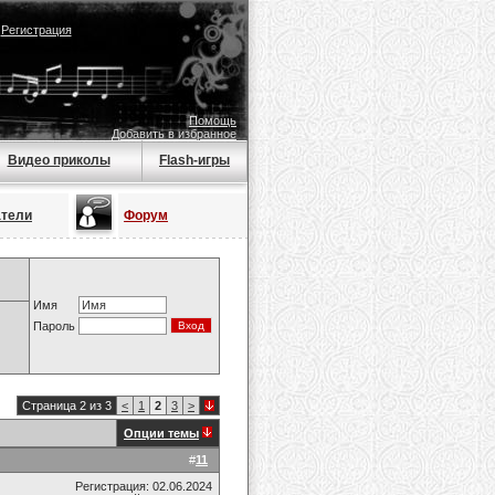
|
Регистрация
Помощь
Добавить в избранное
Видео приколы
Flash-игры
атели
Форум
Имя
Пароль
Страница 2 из 3
<
1
2
3
>
Опции темы
#
11
Регистрация: 02.06.2024