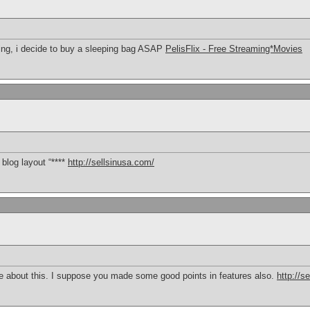
ding, i decide to buy a sleeping bag ASAP
PelisFlix - Free Streaming*Movies
 blog layout “****
http://sellsinusa.com/
ize about this. I suppose you made some good points in features also.
http://s