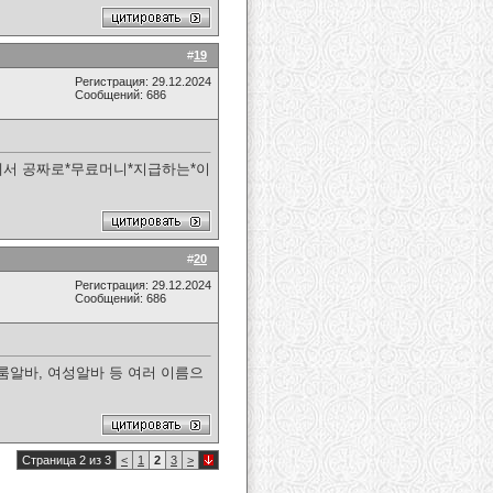
#
19
Регистрация: 29.12.2024
Сообщений: 686
에서 공짜로*무료머니*지급하는*이
#
20
Регистрация: 29.12.2024
Сообщений: 686
룸알바, 여성알바 등 여러 이름으
Страница 2 из 3
<
1
2
3
>