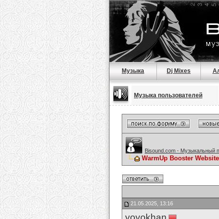
Музыка
Dj Mixes
А
Музыка пользователей
Bisound.com - Музыкальный 
WarmUp Booster Website: 
21.05.2025, 13:16
yoyokhan