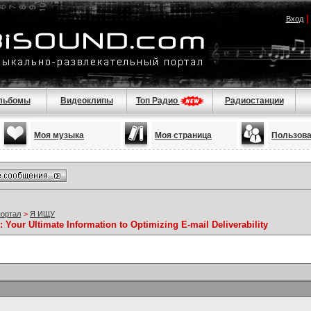
Вход
льбомы
Видеоклипы
Топ Радио
Радиостанции
Моя музыка
Моя страница
Пользов
портал
>
Я ИЩУ
Your Ultimate Information to Optimizing E-mail Deliverability