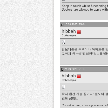
Keep in touch whilst functioning 
Debtors are allowed to apply wit
18.09.2025, 15:04
hibbah
Собеседник
담보대출은 주택이나 아파트를 담보
교까지 한눈에*정리된*정보를*
24.09.2025, 21:10
hibbah
Собеседник
즉시 환전 가능 꽁머니: 별도의 
벤트
꽁머니
Последний раз редактировалось hibb