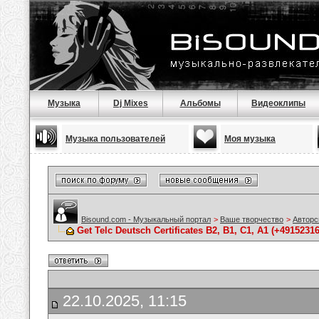
Музыка
Dj Mixes
Альбомы
Видеоклипы
Музыка пользователей
Моя музыка
Bisound.com - Музыкальный портал
>
Ваше творчество
>
Авторс
Get Telc Deutsch Certificates B2, B1, C1, A1 (+491523
22.10.2025, 11:15