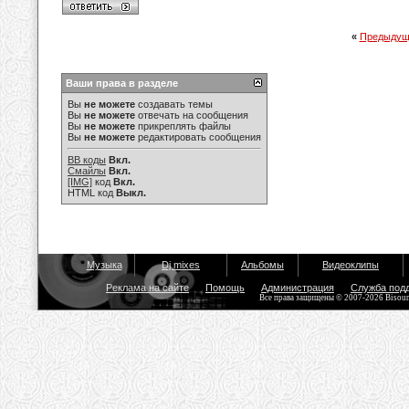
«
Предыдущ
Ваши права в разделе
Вы
не можете
создавать темы
Вы
не можете
отвечать на сообщения
Вы
не можете
прикреплять файлы
Вы
не можете
редактировать сообщения
BB коды
Вкл.
Смайлы
Вкл.
[IMG]
код
Вкл.
HTML код
Выкл.
Музыка
Dj mixes
Альбомы
Видеоклипы
Реклама на сайте
Помощь
Администрация
Служба под
Все права защищены © 2007-2026 Bisou