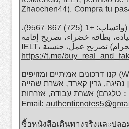
Zhaochen44). Compra tu pasa
شراء جوازات سفر حقيقية ومزورة (واتساب: +1 (725) 867-9567)،
يادة، بطاقة خضراء، تصريح إقامة
https://t.me/buy_real_and_fa
קנו דרכונים אמיתיים ומזויפים (WHATSAPP: +1 (725) 867-9567),
ישיון נהיגה, גרין קארד, אשרת שהייה
אשרת עבודה, אזרחות (טלגרם：Zhaochen44). קנו דרכון באינטרנט
Email:
authenticnotes5@gmai
ซื้อหนังสือเดินทางจริงและปล