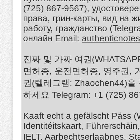
(725) 867-9567), удостовер
права, грин-карты, вид на ж
работу, гражданство (Telegr
онлайн Email:
authenticnot
진짜 및 가짜 여권(WHATSAPP: 
면허증, 운전면허증, 영주권, 거
권(텔레그램: Zhaochen44
하세요 Telegram: +1 (725) 86
Kaaft echt a gefälscht Päss
Identitéitskaart, Führerschäin
IELT, Aarbechtserlaabnes, St