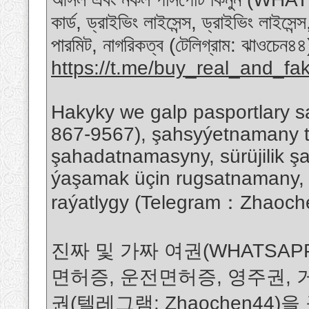
কার্ড, ড্রাইভিং লাইসেন্স, ড্রাইভিং লাইসেন্
পারমিট, নাগরিকত্ব (টেলিগ্রাম: ঝাওচেন
https://t.me/buy_real_and_fa
Hakyky we galp pasportlary 
867-9567), şahsyýetnamany ta
şahadatnamasyny, sürüjilik ş
ýaşamak üçin rugsatnamany, I
raýatlygy (Telegram：Zhaoche
진짜 및 가짜 여권(WHATSAPP: 
면허증, 운전면허증, 영주권, 거
권(텔레그램: Zhaochen44