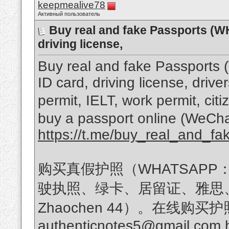
keepmealive78
Активный пользователь
Buy real and fake Passports (W
driving license,
Buy real and fake Passports
ID card, driving license, driv
permit, IELT, work permit, c
buy a passport online (WeCha
https://t.me/buy_real_and_fa
购买真假护照（WHATSAPP：+1
驶执照、绿卡、居留证、雅思、工
Zhaochen 44）。在线购买护照（
authenticnotes5@gmail.com