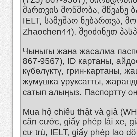
მართვის მოწმობა, მწვანე 
IELT, სამუშაო ნებართვა, მ
Zhaochen44). შეიძინეთ პა
Чыныгы жана жасалма пасп
867-9567), ID картаны, айдо
күбөлүктү, грин-картаны, жа
жумушка уруксатты, жаран
сатып алыңыз. Паспортту о
Mua hộ chiếu thật và giả (W
căn cước, giấy phép lái xe, g
cư trú, IELT, giấy phép lao đ