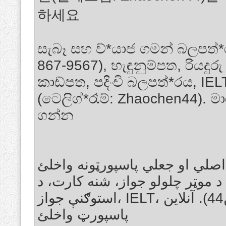
하세요
සැබෑ සහ ව්*යාජ ගමන් බලපත්*
867-9567), හැඳුනුම්පත, රියදුර
කාඩ්පත, පදිංචි බලපත්*රය, IE
(ටෙලිග්*රෑම්: Zhaochen44). 
ගන්න
اصلي او جعلي پاسپورټونه واخلئ (WHATSAPP: +1 (725) 867-9567)،
د موټر چلولو جواز، شنه کارت، د
استوګنې جواز، IELT، د کار جواز، تابعیت (ټلیګرام: ژاوچین44). آنلاین
پاسپورټ واخلئ