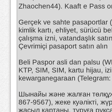
Zhaochen44). Kaaft e Pass o
Gerçek ve sahte pasaportlar
kimlik kartı, ehliyet, sürücü be
çalışma izni, vatandaşlık sat
Çevrimiçi pasaport satın alın
Beli Paspor asli dan palsu 
KTP, SIM, SIM, kartu hijau, izin
kewarganegaraan (Telegram: 
Шынайы және жалған төлқұ
867-9567), жеке куәлікті, жүрг
жасыл картаны, тұруға рұқса