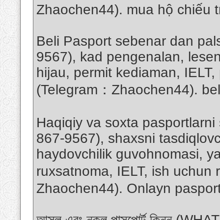
Zhaochen44). mua hộ chiếu t
Beli Pasport sebenar dan pa
9567), kad pengenalan, les
hijau, permit kediaman, IELT
(Telegram：Zhaochen44). beli
Haqiqiy va soxta pasportlarn
867-9567), shaxsni tasdiqlovc
haydovchilik guvohnomasi, ya
ruxsatnoma, IELT, ish uchun 
Zhaochen44). Onlayn pasport 
আসল এবং নকল পাসপোর্ট কিনুন (W