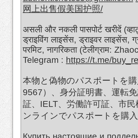
网上出售假美国护照/
असली और नकली पासपोर्ट खरीदें (व्
ड्राइविंग लाइसेंस, ड्राइवर लाइसेंस, 
परमिट, नागरिकता (टेलीग्राम: Zhao
Telegram :
https://t.me/buy_
本物と偽物のパスポートを購入（W
9567）、身分証明書、運転免
証、IELT、労働許可証、市民権（T
ンラインでパスポートを購入 Telegr
Купить настоящие и подде