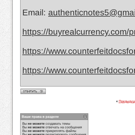
Email:
authenticnotes5@gmai
https://buyrealcurrency.com/p
https://www.counterfeitdocsfor
https://www.counterfeitdocsfor
«
Предыдущ
Ваши права в разделе
Вы
не можете
создавать темы
Вы
не можете
отвечать на сообщения
Вы
не можете
прикреплять файлы
Вы
не можете
редактировать сообщения