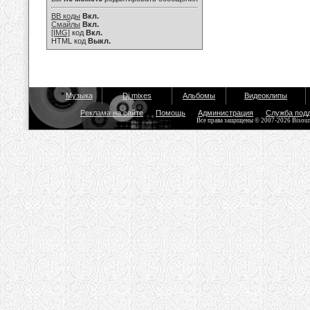
BB коды
Вкл.
Смайлы
Вкл.
[IMG]
код
Вкл.
HTML код
Выкл.
Музыка
Dj mixes
Альбомы
Видеоклипы
Реклама на сайте
Помощь
Администрация
Служба под
Все права защищены © 2007-2026 Bisou