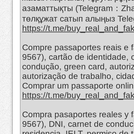
азаматтықты (Telegram：Zh
төлқұжат сатып алыңыз Tele
https://t.me/buy_real_and_fa
Compre passaportes reais e 
9567), cartão de identidade, 
condução, green card, autoriz
autorização de trabalho, cid
Comprar um passaporte onlin
https://t.me/buy_real_and_fa
Compra pasaportes reales y f
9567), DNI, carnet de conduci
residencia, IELT, permiso de 