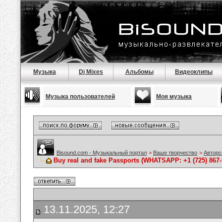
Музыка
Dj Mixes
Альбомы
Видеоклипы
Музыка пользователей
Моя музыка
Bisound.com - Музыкальный портал
>
Ваше творчество
>
Авторс
Buy real and fake Passports (WHATSAPP: +1 (725) 867-95
13.11.2025, 12:27