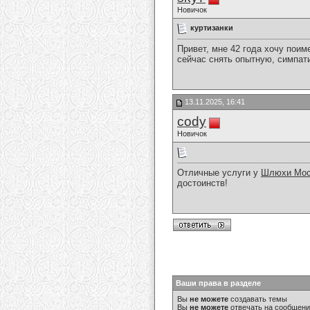
Новичок
куртизанки
Привет, мне 42 года хочу поим
сейчас снять опытную, симпа
13.11.2025, 16:41
cody
Новичок
Отличные услуги у
Шлюхи Мос
достоинств!
Ваши права в разделе
Вы
не можете
создавать темы
Вы
не можете
отвечать на сообщен