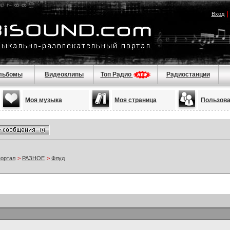
Вход
льбомы
Видеоклипы
Топ Радио
Радиостанции
Моя музыка
Моя страница
Пользов
портал
>
РАЗНОЕ
>
Флуд