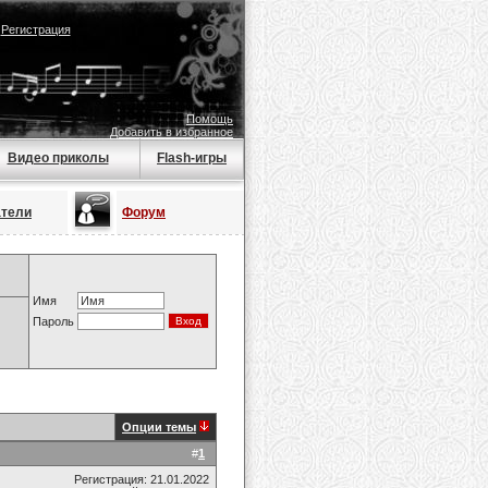
|
Регистрация
Помощь
Добавить в избранное
Видео приколы
Flash-игры
атели
Форум
Имя
Пароль
Опции темы
#
1
Регистрация: 21.01.2022