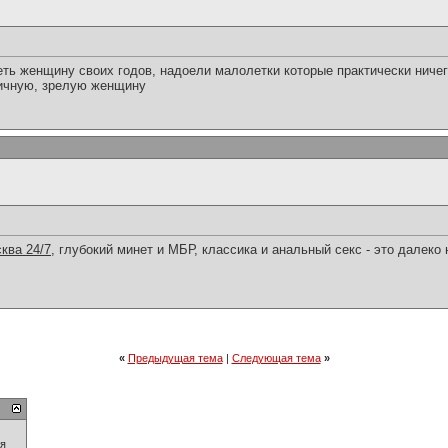
еть женщину своих годов, надоели малолетки которые практически ничег
тичную, зрелую женщину
ква 24/7
, глубокий минет и МБР, классика и анальный секс - это далеко
«
Предыдущая тема
|
Следующая тема
»
ия