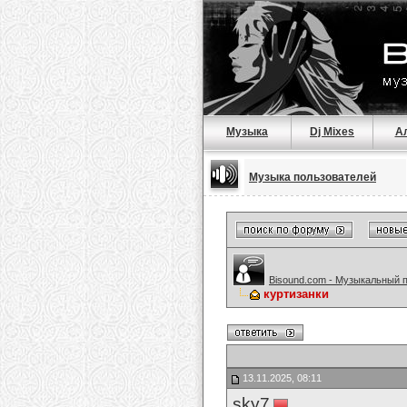
Музыка
Dj Mixes
А
Музыка пользователей
Bisound.com - Музыкальный 
куртизанки
13.11.2025, 08:11
sky7