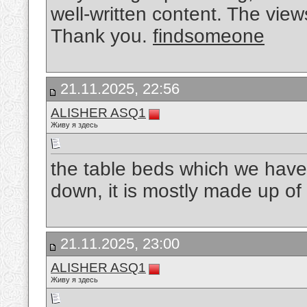
well-written content. The vie
Thank you.
findsomeone
21.11.2025, 22:56
ALISHER ASQ1
Живу я здесь
the table beds which we have
down, it is mostly made up of 
21.11.2025, 23:00
ALISHER ASQ1
Живу я здесь