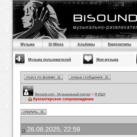
Музыка
Dj Mixes
Альбомы
Видеоклипы
Музыка пользователей
Моя музыка
Bisound.com - Музыкальный портал
>
Я ИЩУ
бухгалтерское сопровождение
26.08.2025, 22:59