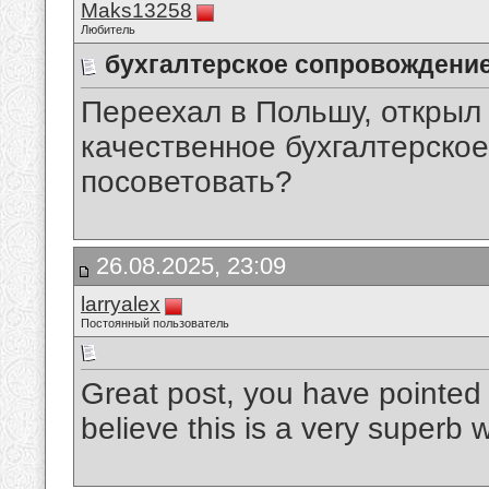
Maks13258
Любитель
бухгалтерское сопровождени
Переехал в Польшу, открыл 
качественное бухгалтерско
посоветовать?
26.08.2025, 23:09
larryalex
Постоянный пользователь
Great post, you have pointed 
believe this is a very superb 