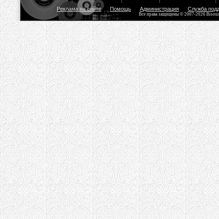
Реклама на сайте
Помощь
Администрация
Служба под
Все права защищены © 2007-2026 Bisou