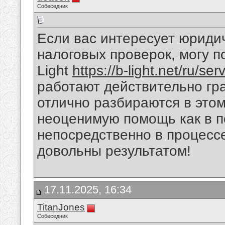
Собеседник
Если вас интересует юриди
налоговых проверок, могу п
Light
https://b-light.net/ru/se
работают действительно гр
отлично разбираются в этом
неоценимую помощь как в по
непосредственно в процесс
довольны результатом!
17.11.2025, 16:34
TitanJones
Собеседник