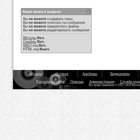
Ваши права в разделе
Вы
не можете
создавать темы
Вы
не можете
отвечать на сообщения
Вы
не можете
прикреплять файлы
Вы
не можете
редактировать сообщения
BB коды
Вкл.
Смайлы
Вкл.
[IMG]
код
Вкл.
HTML код
Выкл.
Музыка
Dj mixes
Альбомы
Видеоклипы
Реклама на сайте
Помощь
Администрация
Служба под
Все права защищены © 2007-2026 Bisou