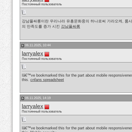
Постоянный пользователь
강남풀싸롱이란 우리나라 유흥문화중의 하나로써 가라오케, 룸사롱
의 만족도를 증가 시킨
강남풀싸롱
06.11.2025, 10:44
larryalex
Постоянный пользователь
Iâ€™ve bookmarked this for the part about mobile responsivenes
this.
cnfans spreadsheet
06.11.2025, 14:19
larryalex
Постоянный пользователь
Iâ€™ve bookmarked this for the part about mobile responsivenes