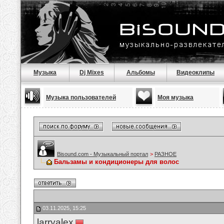
Музыка
Dj Mixes
Альбомы
Видеоклипы
Музыка пользователей
Моя музыка
Bisound.com - Музыкальный портал
>
РАЗНОЕ
Бальзамы и кондиционеры для волос
03.11.2025, 15:25
larryalex