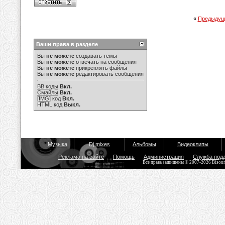
«
Предыдущ
Ваши права в разделе
Вы
не можете
создавать темы
Вы
не можете
отвечать на сообщения
Вы
не можете
прикреплять файлы
Вы
не можете
редактировать сообщения
BB коды
Вкл.
Смайлы
Вкл.
[IMG]
код
Вкл.
HTML код
Выкл.
Музыка
Dj mixes
Альбомы
Видеоклипы
Реклама на сайте
Помощь
Администрация
Служба под
Все права защищены © 2007-2026 Bisou