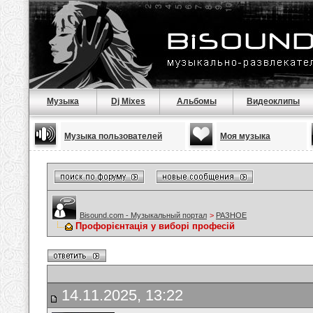
Музыка
Dj Mixes
Альбомы
Видеоклипы
Музыка пользователей
Моя музыка
Bisound.com - Музыкальный портал
>
РАЗНОЕ
Профорієнтація у виборі професій
14.11.2025, 13:22