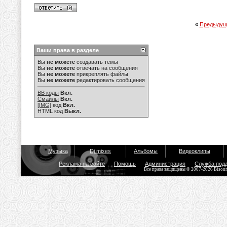
«
Предыдущ
Ваши права в разделе
Вы
не можете
создавать темы
Вы
не можете
отвечать на сообщения
Вы
не можете
прикреплять файлы
Вы
не можете
редактировать сообщения
BB коды
Вкл.
Смайлы
Вкл.
[IMG]
код
Вкл.
HTML код
Выкл.
Музыка
Dj mixes
Альбомы
Видеоклипы
Реклама на сайте
Помощь
Администрация
Служба под
Все права защищены © 2007-2026 Bisou