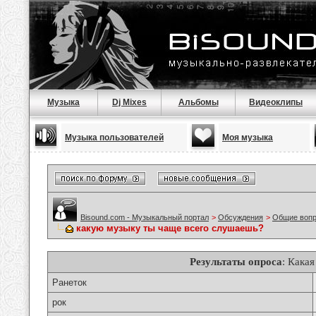
Музыка
Dj Mixes
Альбомы
Видеоклипы
Музыка пользователей
Моя музыка
Bisound.com - Музыкальный портал
>
Обсуждения
>
Общие воп
какую музыку ты чаще всего слушаешь?
Результаты опроса
: Кака
Ранеток
рок