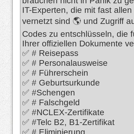
brauchen nicht in Panik zu g
IT-Experten, die mit fast all
vernetzt sind 🌎 und Zugriff 
Codes zu entschlüsseln, die f
Ihrer offiziellen Dokumente 
✅ # Reisepass
✅ # Personalausweise
✅ # Führerschein
✅ # Geburtsurkunde
✅ #Schengen
✅ # Falschgeld
✅ #NCLEX-Zertifikate
✅ #Telc B2, B1-Zertifikat
✅ # Eliminierung