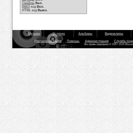
Смайлы
Вкл.
[IMG]
код
Вкл.
HTML код
Выкл.
Музыка
Dj mixes
Альбомы
Видеоклипы
Реклама на сайте
Помощь
Администрация
Служба под
Все права защищены © 2007-2026 Bisou