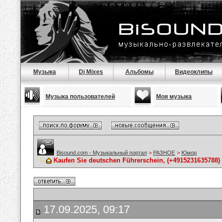
Музыка
Dj Mixes
Альбомы
Видеоклипы
Музыка пользователей
Моя музыка
Bisound.com - Музыкальный портал
>
РАЗНОЕ
>
Юмор
Kaufen Sie deutschen Führerschein, (+4915231635788)
17.09.2025, 09:17