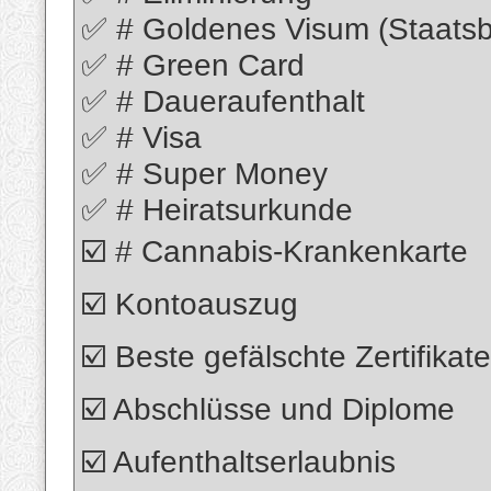
✅ # Goldenes Visum (Staatsb
✅ # Green Card
✅ # Daueraufenthalt
✅ # Visa
✅ # Super Money
✅ # Heiratsurkunde
☑️ # Cannabis-Krankenkarte
☑️ Kontoauszug
☑️ Beste gefälschte Zertifikate
☑️ Abschlüsse und Diplome
☑️ Aufenthaltserlaubnis