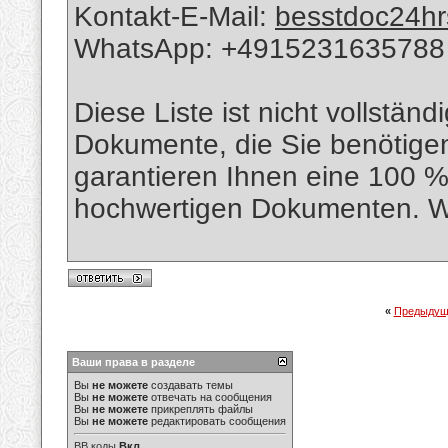
Kontakt-E-Mail:
besstdoc24h
WhatsApp: +4915231635788
Diese Liste ist nicht vollständ
Dokumente, die Sie benötigen
garantieren Ihnen eine 100 %
hochwertigen Dokumenten. Wi
«
Предыдущ
Ваши права в разделе
Вы
не можете
создавать темы
Вы
не можете
отвечать на сообщения
Вы
не можете
прикреплять файлы
Вы
не можете
редактировать сообщения
BB коды
Вкл.