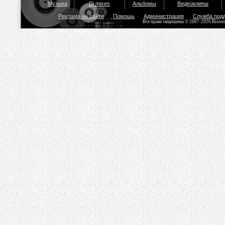
Музыка
Dj mixes
Альбомы
Видеоклипы
Реклама на сайте
Помощь
Администрация
Служба под
Все права защищены © 2007-2026 Bisou