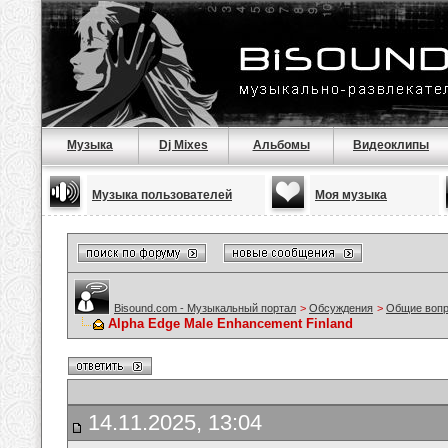
Музыка
Dj Mixes
Альбомы
Видеоклипы
Музыка пользователей
Моя музыка
Bisound.com - Музыкальный портал
>
Обсуждения
>
Общие воп
Alpha Edge Male Enhancement Finland
14.11.2025, 13:04