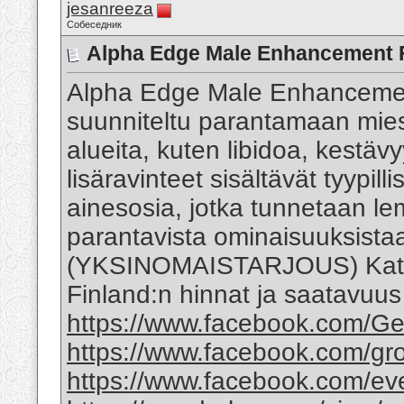
jesanreeza
Собеседник
Alpha Edge Male Enhancement 
Alpha Edge Male Enhancement 
suunniteltu parantamaan mies
alueita, kuten libidoa, kestäv
lisäravinteet sisältävät tyypill
ainesosia, jotka tunnetaan l
parantavista ominaisuuksista
(YKSINOMAISTARJOUS) Kats
Finland:n hinnat ja saatavuus
https://www.facebook.com/Get
https://www.facebook.com/gro
https://www.facebook.com/e