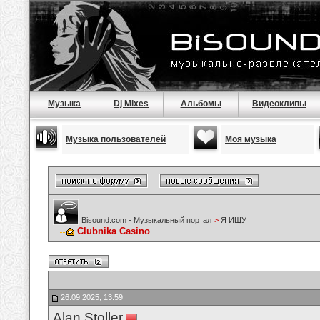
Музыка
Dj Mixes
Альбомы
Видеоклипы
Музыка пользователей
Моя музыка
Bisound.com - Музыкальный портал
>
Я ИЩУ
Clubnika Casino
26.09.2025, 13:59
Alan Stoller