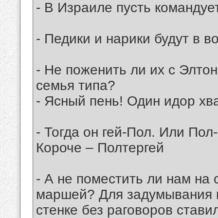
- В Израиле пусть командуе
- Педики и нарики будут в в
- Не поженить ли их с Элт
семья типа?
- Ясный пень! Один идор хв
- Тогда он гей-Пол. Или Пол-
Короче – Полтергей
- А не поместить ли нам на 
маршей? Для задумывания п
стенке без раговоров стави