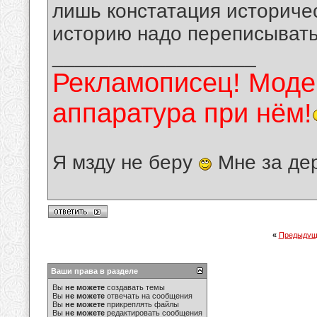
лишь констатация историче
историю надо переписывать
__________________
Рекламописец! Модер
аппаратура при нём!
Я мзду не беру
Мне за де
«
Предыдущ
Ваши права в разделе
Вы
не можете
создавать темы
Вы
не можете
отвечать на сообщения
Вы
не можете
прикреплять файлы
Вы
не можете
редактировать сообщения