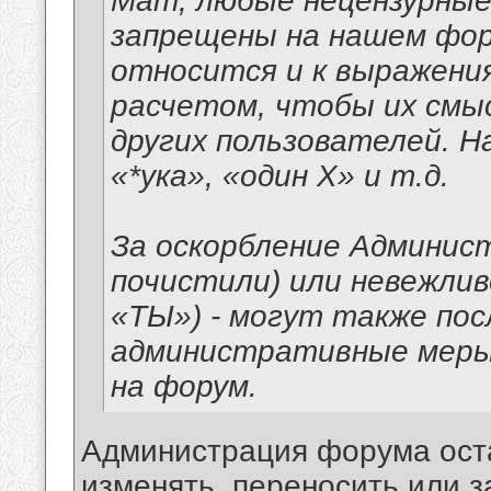
Мат, любые нецензурные
запрещены на нашем фор
относится и к выражени
расчетом, чтобы их смы
других пользователей. На
«*ука», «один Х» и т.д.
За оскорбление Админис
почистили) или невежлив
«ТЫ») - могут также п
административные меры,
на форум.
Администрация форума оста
изменять, переносить или 