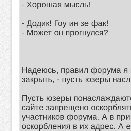
- Хорошая мысль!
- Додик! Гоу ин зе фак!
- Может он прогнулся?
Надеюсь, правил форума я 
закрыть, - пусть юзеры нас
Пусть юзеры понаслаждаютс
сайте запрещено оскорбля
участников форума. А в пр
оскорбления в их адрес. А е