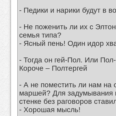
- Педики и нарики будут в в
- Не поженить ли их с Элт
семья типа?
- Ясный пень! Один идор хв
- Тогда он гей-Пол. Или Пол-
Короче – Полтергей
- А не поместить ли нам на 
маршей? Для задумывания п
стенке без раговоров стави
- Хорошая мысль!