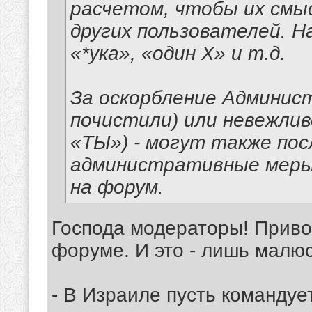
расчетом, чтобы их смы
других пользователей. На
«*ука», «один Х» и т.д.
За оскорбление Админис
почистили) или невежлив
«ТЫ») - могут также п
административные меры,
на форум.
Господа модераторы! Прив
форуме. И это - лишь малюс
- В Израиле пусть командуе