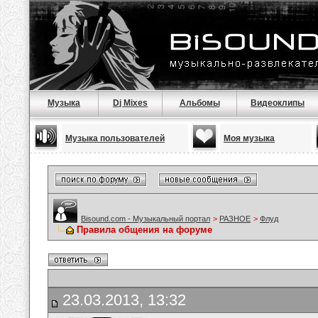
Музыка
Dj Mixes
Альбомы
Видеоклипы
Музыка пользователей
Моя музыка
Bisound.com - Музыкальный портал
>
РАЗНОЕ
>
Флуд
Правила общения на форуме
23.03.2013, 13:32