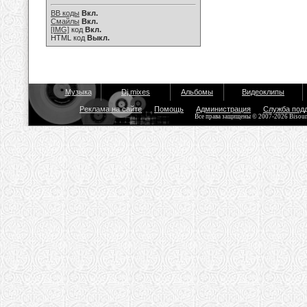
BB коды
Вкл.
Смайлы
Вкл.
[IMG]
код
Вкл.
HTML код
Выкл.
Музыка
Dj mixes
Альбомы
Видеоклипы
Реклама на сайте
Помощь
Администрация
Служба под
Все права защищены © 2007-2026 Bisou