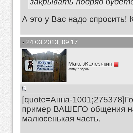
закрывать подряд будет
А это у Вас надо спросить!
24.03.2013, 09:17
Макс Железякин
Живу я здесь
[quote=Анна-1001;275378]Г
пример ВАШЕГО общения на
малюсенькая часть.