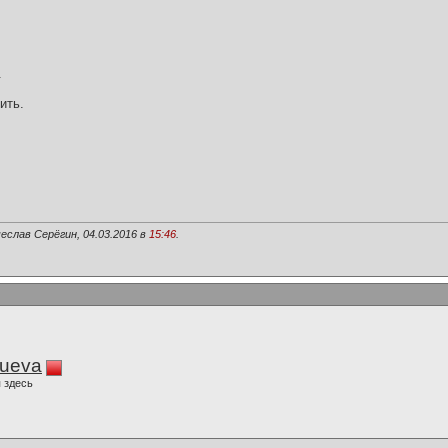
.
ить.
еслав Серёгин, 04.03.2016 в
15:46
.
lueva
 здесь