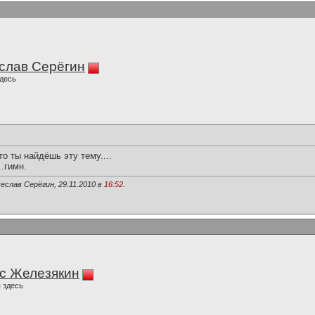
слав Серёгин
десь
о ты найдёшь эту тему....
..гимн.
еслав Серёгин, 29.11.2010 в
16:52
.
с Железякин
 здесь