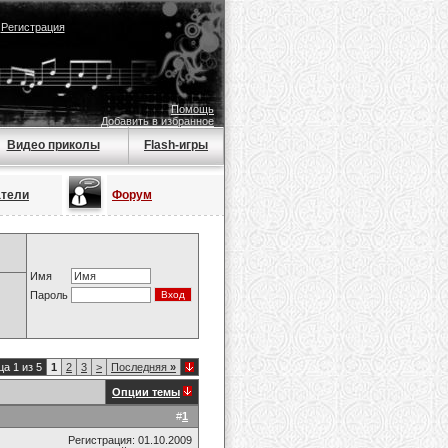
|
Регистрация
Помощь
Добавить в избранное
Видео приколы
Flash-игры
атели
Форум
Имя
Пароль
а 1 из 5
1
2
3
>
Последняя
»
Опции темы
#
1
Регистрация: 01.10.2009