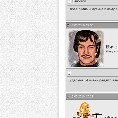
Вячеслав
Слова гимна и музыка к нему з
11.05.2010, 22:38
Вяче
Живу я з
Сударыня! Я очень рад,что в
12.05.2010, 20:21
elegy