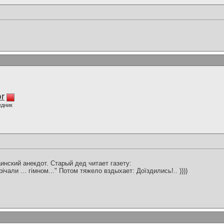
r
едник
нский анекдот. Старый дед читает газету:
чали ... гімном..." Потом тяжело вздыхает: Доїздились!.. ))))