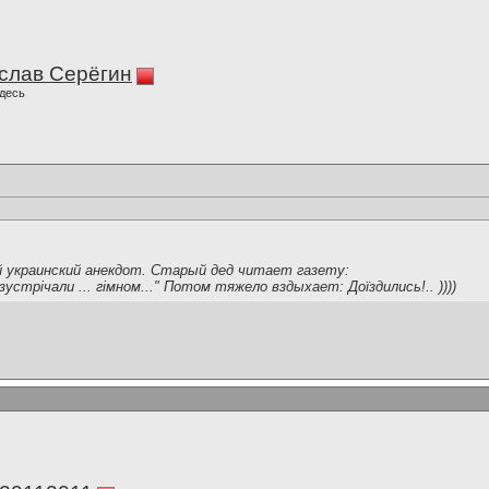
слав Серёгин
десь
 украинский анекдот. Старый дед читает газету:
устрічали ... гімном..." Потом тяжело вздыхает: Доїздились!.. ))))