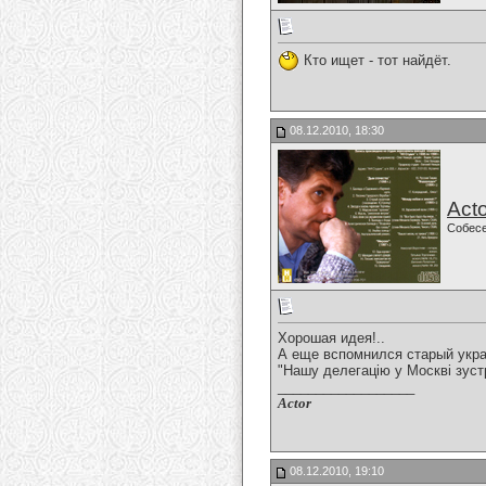
Кто ищет - тот найдёт.
08.12.2010, 18:30
Acto
Собес
Хорошая идея!..
А еще вспомнился старый украи
"Нашу делегацію у Москві зустрі
__________________
Actor
08.12.2010, 19:10