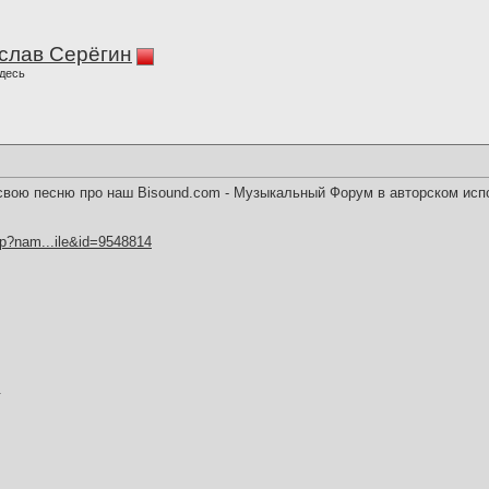
слав Серёгин
десь
вою песню про наш Bisound.com - Музыкальный Форум в авторском исп
hp?nam...ile&id=9548814
.