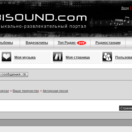
Вход
льбомы
Видеоклипы
Топ Радио
Радиостанции
Моя музыка
Моя страница
Пользов
портал
>
Ваше творчество
>
Авторская песня
Страниц