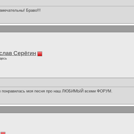
амечательны! Браво!!!
слав Серёгин
десь
ам понравилась моя песня про наш ЛЮБИМЫЙ всеми ФОРУМ.