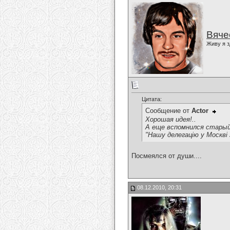
Вяче
Живу я з
Цитата:
Сообщение от
Actor
Хорошая идея!..
А еще вспомнился старый
"Нашу делегацію у Москві з
Посмеялся от души....
08.12.2010, 20:31