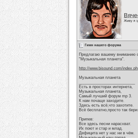
Вяче
Живу я з
Гимн нашего форума
Предлагаю вашему вниманию с
"Музыкальная планета".
http://www.bisound.com/index.p
Музыкальная планета
__________________________
Есть в просторах интернета,
Музыкальная планета,
Самый лучший форум mp 3.
К нам почаще заходите.
Здесь есть всё,что захотите.
Всё бесплатно,просто так бери
Припев:
Все здесь песни нарасхват.
Их поют и стар и млад.
Дефицита нет у нас ни в чём.
Музыкальный наш парад.