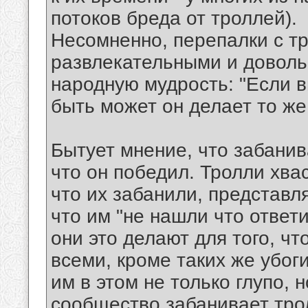
потоков бреда от троллей).
Несомненно, перепалки с т
развлекательными и доволь
народную мудрость: "Если в
быть может он делает то же
Бытует мнение, что забанив
что он победил. Тролли хва
что их забанили, представля
что им "не нашли что ответи
они это делают для того, ч
всеми, кроме таких же убог
им в этом не только глупо, 
сообщество забанивает трол