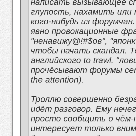
написать вызывающее сп
глупость, нахамить или
кого-нибудь из форумчан
явно провокационные фра
"ненавижу@!#$ов", "японк
чтобы начать скандал. Т
английского to trawl, "л
прочёсывают форумы сети 
the attention).
Троллю совершенно безра
идёт разговор. Ему нече
просто сообщить о чём-
интересует только внима