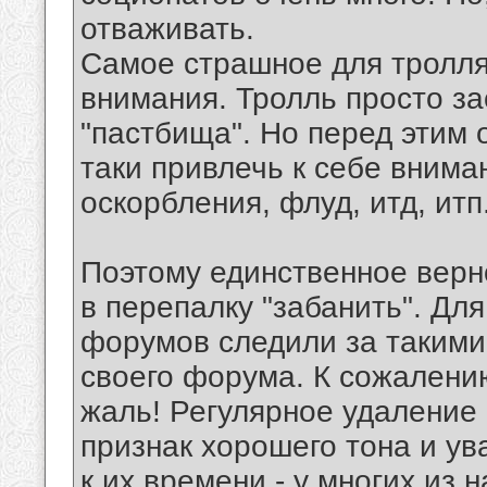
отваживать.
Самое страшное для тролля 
внимания. Тролль просто за
"пастбища". Но перед этим 
таки привлечь к себе внима
оскорбления, флуд, итд, итп
Поэтому единственное верно
в перепалку "забанить". Дл
форумов следили за такими
своего форума. К сожалению
жаль! Регулярное удаление 
признак хорошего тона и ув
к их времени - у многих из 