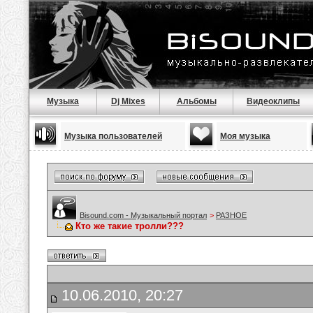
Музыка
Dj Mixes
Альбомы
Видеоклипы
Музыка пользователей
Моя музыка
Bisound.com - Музыкальный портал
>
РАЗНОЕ
Кто же такие тролли???
10.06.2010, 20:27