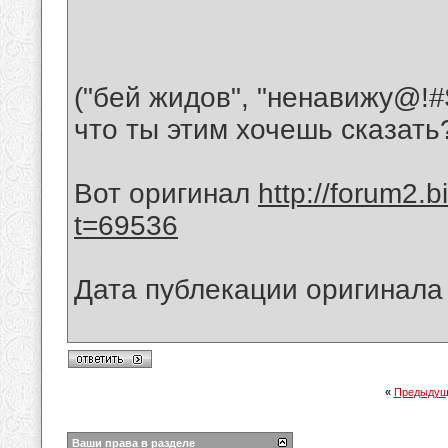
("бей жидов", "ненавижу@!#$
что ты этим хочешь сказать?
Вот оригинал
http://forum2.
t=69536
Дата публекации оригинала 
«
Предыдущ
Ваши права в разделе