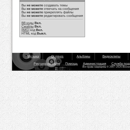
Вы
не можете
создавать темы
Вы
не можете
отвечать на сообщения
Вы
не можете
прикреплять файлы
Вы
не можете
редактировать сообщения
BB коды
Вкл.
Смайлы
Вкл.
[IMG]
код
Вкл.
HTML код
Выкл.
Музыка
Dj mixes
Альбомы
Видеоклипы
Реклама на сайте
Помощь
Администрация
Служба под
Все права защищены © 2007-2026 Bisou