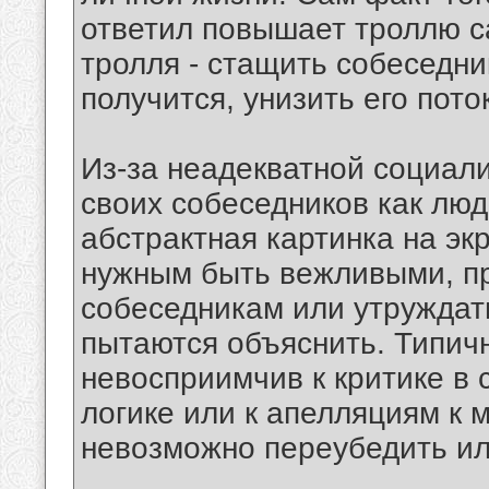
ответил повышает троллю 
тролля - стащить собеседни
получится, унизить его пото
Из-за неадекватной социал
своих собеседников как люд
абстрактная картинка на эк
нужным быть вежливыми, пр
собеседникам или утруждать
пытаются объяснить. Типич
невосприимчив к критике в 
логике или к апелляциям к 
невозможно переубедить ил