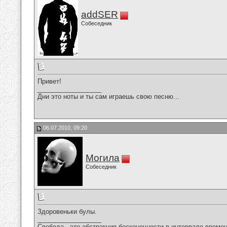
addSER
Собеседник
Привет!
__________________
Дни это ноты и ты сам играешь свою песню...
06.07.2010, 09:20
Могила
Собеседник
Здоровеньки булы.
__________________
Свобода - это абстракция бесконечности в интервале времен