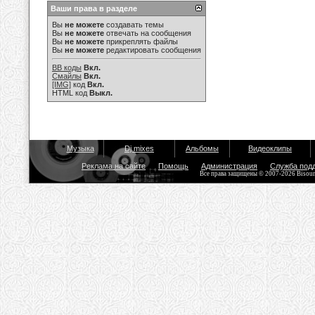
Ваши права в разделе
Вы
не можете
создавать темы
Вы
не можете
отвечать на сообщения
Вы
не можете
прикреплять файлы
Вы
не можете
редактировать сообщения
BB коды
Вкл.
Смайлы
Вкл.
[IMG]
код
Вкл.
HTML код
Выкл.
Музыка
Dj mixes
Альбомы
Видеоклипы
Реклама на сайте
Помощь
Администрация
Служба под
Все права защищены © 2007-2026 Bisou