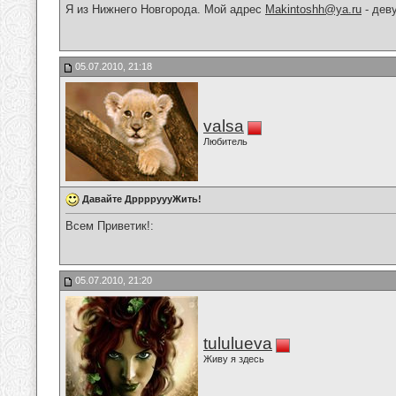
Я из Нижнего Новгорода. Мой адрес
Makintoshh@ya.ru
- дев
05.07.2010, 21:18
valsa
Любитель
Давайте ДрррруууЖить!
Всем Приветик!:
05.07.2010, 21:20
tululueva
Живу я здесь