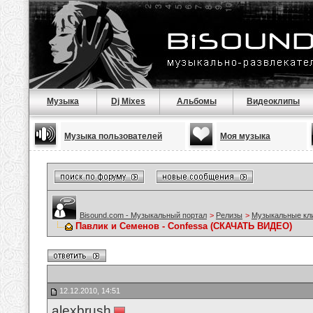
Музыка
Dj Mixes
Альбомы
Видеоклипы
Музыка пользователей
Моя музыка
Bisound.com - Музыкальный портал
>
Релизы
>
Музыкальные кл
Павлик и Семенов - Confessa (СКАЧАТЬ ВИДЕО)
12.12.2010, 14:51
alexbrush