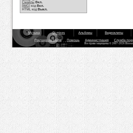
Смайлы
Вкл.
[IMG]
код
Вкл.
HTML код
Выкл.
Музыка
Dj mixes
Альбомы
Видеоклипы
Реклама на сайте
Помощь
Администрация
Служба под
Все права защищены © 2007-2026 Bisou