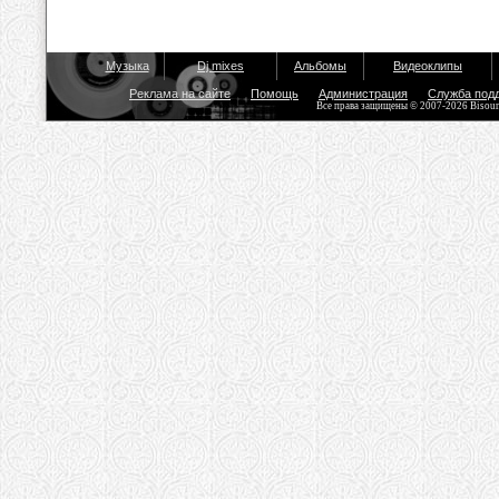
Музыка
Dj mixes
Альбомы
Видеоклипы
Реклама на сайте
Помощь
Администрация
Служба под
Все права защищены © 2007-2026 Bisou