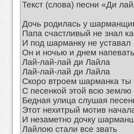
Текст (слова) песни «Ди ла
Дочь родилась у шарманщик
Папа счастливый не знал ка
И под шарманку не уставал
Он и ночью и днем напеват
Лай-лай-лай ди Лайла
Лай-лай-лай ди Лайла
Скоро втроем шарманка ты 
С песенкой этой всю землю
Бедная улица слушая песен
Этот нехитрый мотив начал
И незаметно дочку шарман
Лайлою стали все звать