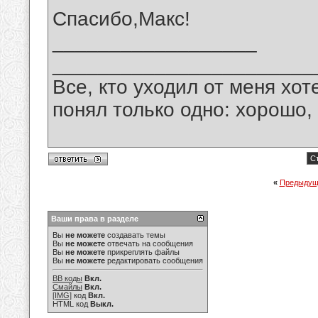
Спасибо,Макс!
__________________
_______________________
Все, кто уходил от меня хот
понял только одно: хорошо,
Ст
«
Предыдущ
Ваши права в разделе
Вы
не можете
создавать темы
Вы
не можете
отвечать на сообщения
Вы
не можете
прикреплять файлы
Вы
не можете
редактировать сообщения
BB коды
Вкл.
Смайлы
Вкл.
[IMG]
код
Вкл.
HTML код
Выкл.