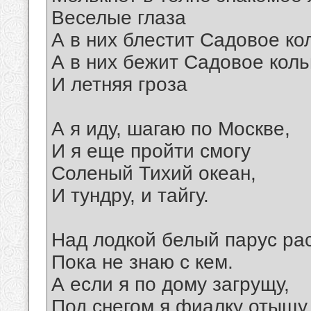
Веселые глаза
А в них блестит Садовое ко
А в них бежит Садовое кол
И летняя гроза
А я иду, шагаю по Москве,
И я еще пройти смогу
Соленый Тихий океан,
И тундру, и тайгу.
Над лодкой белый парус ра
Пока не знаю с кем.
А если я по дому загрущу,
Под снегом я фиалку отыщу