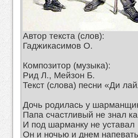
Автор текста (слов):
Гаджикасимов О.
Композитор (музыка):
Рид Л., Мейзон Б.
Текст (слова) песни «Ди ла
Дочь родилась у шарманщик
Папа счастливый не знал ка
И под шарманку не уставал
Он и ночью и днем напеват