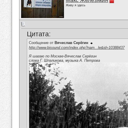
Макс Железякин
Живу я здесь
Цитата:
Сообщение от
Вячеслав Серёгин
http://www.bisound.com/index.php?nam...le&id=10388437
Я шагаю по Москве-Вячеслав Серёгин
слова Г. Шпаликова, музыка А. Петрова