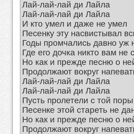
Лай-лай-лай ди Лайла
Лай-лай-лай ди Лайла
И кто умел и даже не умел
Песенку эту насвистывал вс
Годы промчались давно уж н
Где его дочка никто вам не 
Но как и прежде песню о не
Продолжают вокруг напеват
Лай-лай-лай ди Лайла
Лай-лай-лай ди Лайла
Пусть пролетели с той поры
Песенке этой стареть не да
Но как и прежде песню о не
Продолжают вокруг напеват