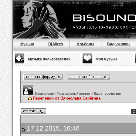
Музыка
Dj Mixes
Альбомы
Видеоклипы
Музыка пользователей
Моя музыка
Bisound.com - Музыкальный портал
>
Ваше творчество
Перепевки от Вячеслава Серёгина
Ст
17.12.2015, 16:46