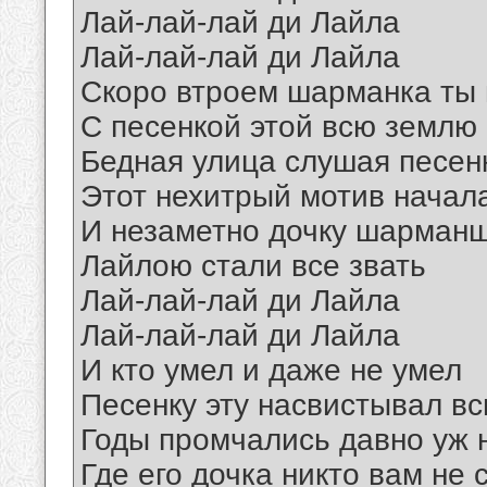
Лай-лай-лай ди Лайла
Лай-лай-лай ди Лайла
Скоро втроем шарманка ты 
С песенкой этой всю землю
Бедная улица слушая песен
Этот нехитрый мотив начал
И незаметно дочку шарман
Лайлою стали все звать
Лай-лай-лай ди Лайла
Лай-лай-лай ди Лайла
И кто умел и даже не умел
Песенку эту насвистывал вс
Годы промчались давно уж н
Где его дочка никто вам не 