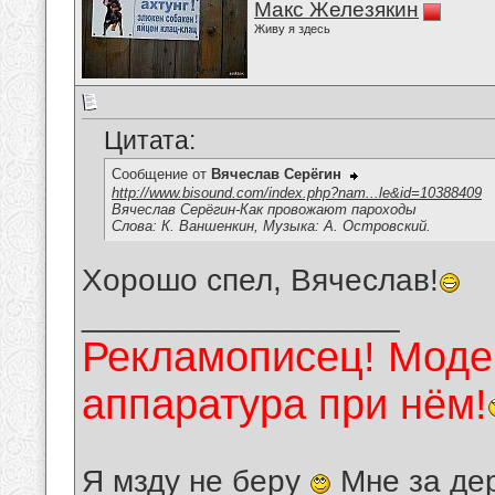
Макс Железякин
Живу я здесь
Цитата:
Сообщение от
Вячеслав Серёгин
http://www.bisound.com/index.php?nam...le&id=10388409
Вячеслав Серёгин-Как провожают пароходы
Слова: К. Ваншенкин, Музыка: А. Островский.
Хорошо спел, Вячеслав!
__________________
Рекламописец! Модер
аппаратура при нём!
Я мзду не беру
Мне за де