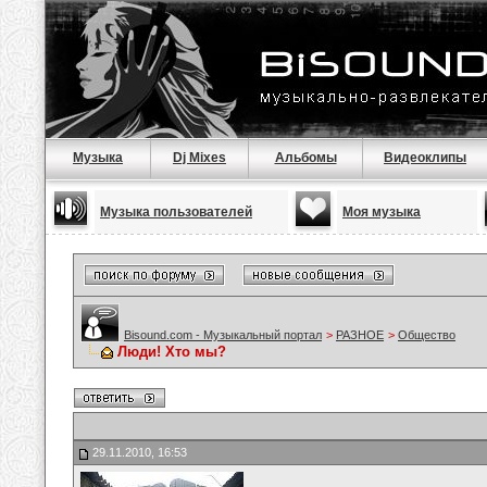
Музыка
Dj Mixes
Альбомы
Видеоклипы
Музыка пользователей
Моя музыка
Bisound.com - Музыкальный портал
>
РАЗНОЕ
>
Общество
Люди! Хто мы?
29.11.2010, 16:53