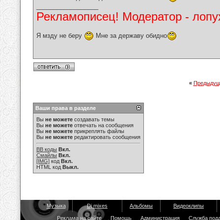
__________________
Рекламописец! Модератор - лопух
Я мзду не беру
Мне за державу обидно
«
Предыдущ
Ваши права в разделе
Вы
не можете
создавать темы
Вы
не можете
отвечать на сообщения
Вы
не можете
прикреплять файлы
Вы
не можете
редактировать сообщения
BB коды
Вкл.
Смайлы
Вкл.
[IMG]
код
Вкл.
HTML код
Выкл.
Музыка
Dj mixes
Альбомы
Видеоклипы
Реклама на сайте
Помощь
Администрация
Служба под