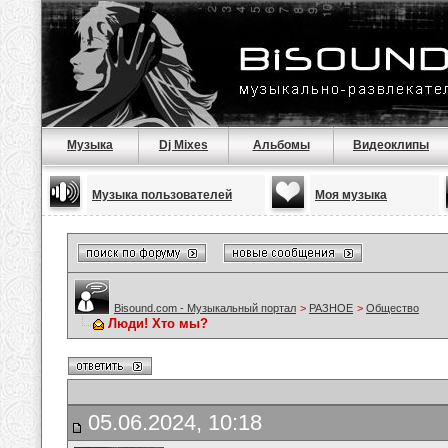
Музыка
Dj Mixes
Альбомы
Видеоклипы
Музыка пользователей
Моя музыка
Bisound.com - Музыкальный портал
>
РАЗНОЕ
>
Общество
Люди! Хто мы?
05.06.2024, 10:18