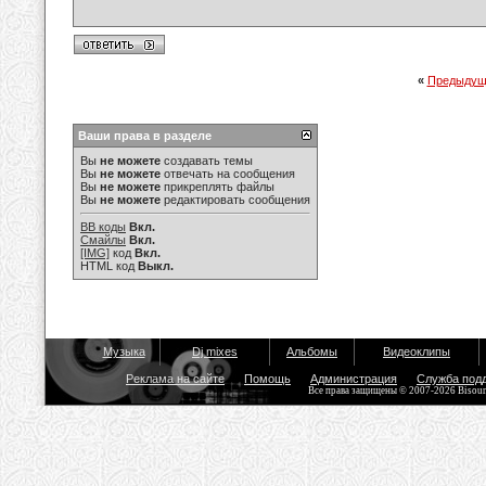
«
Предыдущ
Ваши права в разделе
Вы
не можете
создавать темы
Вы
не можете
отвечать на сообщения
Вы
не можете
прикреплять файлы
Вы
не можете
редактировать сообщения
BB коды
Вкл.
Смайлы
Вкл.
[IMG]
код
Вкл.
HTML код
Выкл.
Музыка
Dj mixes
Альбомы
Видеоклипы
Реклама на сайте
Помощь
Администрация
Служба под
Все права защищены © 2007-2026 Bisou