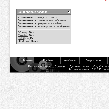
Ваши права в разделе
Вы
не можете
создавать темы
Вы
не можете
отвечать на сообщения
Вы
не можете
прикреплять файлы
Вы
не можете
редактировать сообщения
BB коды
Вкл.
Смайлы
Вкл.
[IMG]
код
Вкл.
HTML код
Выкл.
Музыка
Dj mixes
Альбомы
Видеоклипы
Реклама на сайте
Помощь
Администрация
Служба под
Все права защищены © 2007-2026 Bisou