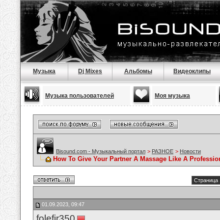
Музыка
Dj Mixes
Альбомы
Видеоклипы
Музыка пользователей
Моя музыка
Bisound.com - Музыкальный портал
>
РАЗНОЕ
>
Новости
How To Give Your Partner A Massage Like A Professio
Страница 
01.09.2023, 09:47
folefir350