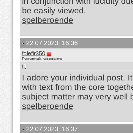
in conjunction with lucidity due
be easily viewed.
spelberoende
22.07.2023, 16:36
folefir350
Постоянный пользователь
I adore your individual post. I
with text from the core togethe
subject matter may very well b
spelberoende
22.07.2023, 16:37