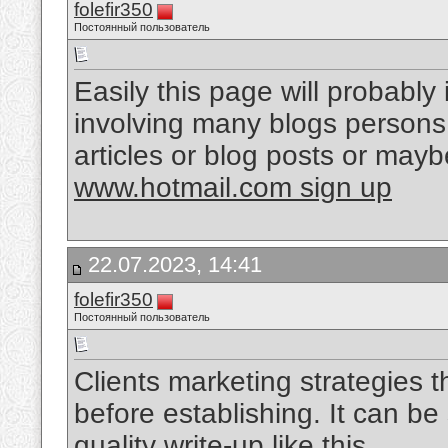
folefir350
Постоянный пользователь
Easily this page will probably
involving many blogs persons,
articles or blog posts or mayb
www.hotmail.com sign up
22.07.2023, 14:41
folefir350
Постоянный пользователь
Clients marketing strategies 
before establishing. It can be
quality write-up like this.