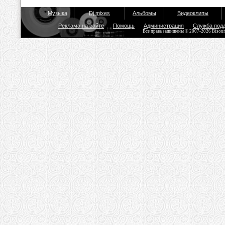
Музыка
Dj mixes
Альбомы
Видеоклипы
Реклама на сайте
Помощь
Администрация
Служба под
Все права защищены © 2007-2026 Bisou