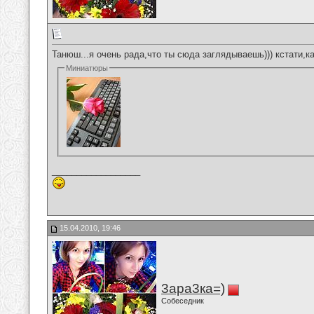
Танюш...я очень рада,что ты сюда заглядываешь))) кстати,кар
Миниатюры
__________________
15.04.2010, 19:46
3ара3ка=)
Собеседник