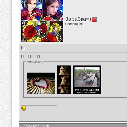
3ара3ка=)
Собеседник
! ! ! ! ! ! ! ! !
Миниатюры
__________________
15.04.2010, 13:15