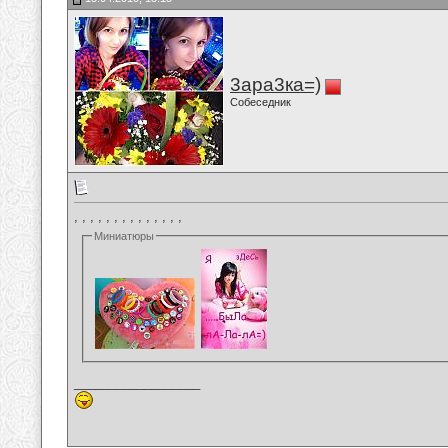
3ара3ка=)
Собеседник
, , , , , , , , , , , , , ,
Миниатюры
__________________