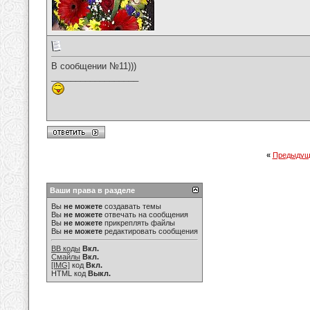
В сообщении №11)))
__________________
«
Предыдущ
Ваши права в разделе
Вы
не можете
создавать темы
Вы
не можете
отвечать на сообщения
Вы
не можете
прикреплять файлы
Вы
не можете
редактировать сообщения
BB коды
Вкл.
Смайлы
Вкл.
[IMG]
код
Вкл.
HTML код
Выкл.