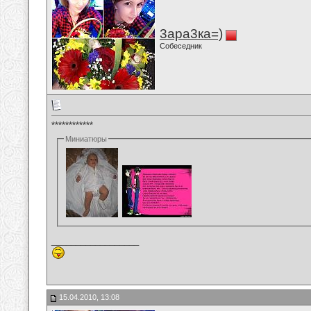
3ара3ка=)
Собеседник
************
Миниатюры
__________________
15.04.2010, 13:08