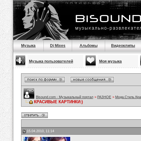
Музыка
Dj Mixes
Альбомы
Видеоклипы
Музыка пользователей
Моя музыка
Bisound.com - Музыкальный портал
>
РАЗНОЕ
>
Мода.Стиль.Кра
КРАСИВЫЕ КАРТИНКИ:)
15.04.2010, 11:14