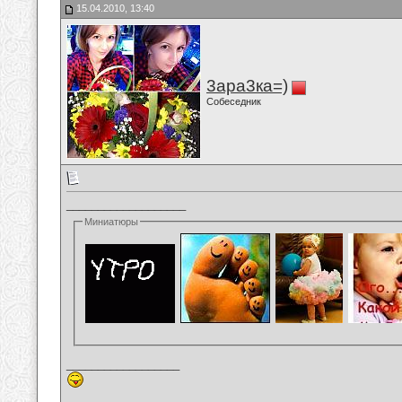
15.04.2010, 13:40
3ара3ка=)
Собеседник
___________________
Миниатюры
__________________