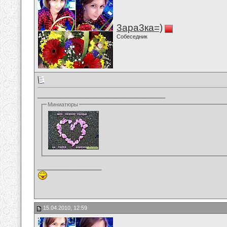
3ара3ка=)
Собеседник
____________________________________
Миниатюры
__________________
15.04.2010, 12:59