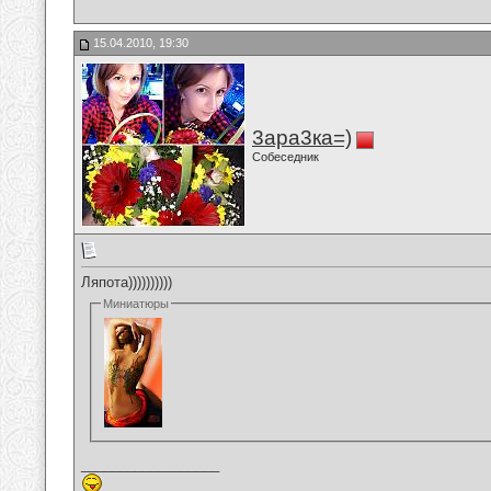
15.04.2010, 19:30
3ара3ка=)
Собеседник
Ляпота))))))))))
Миниатюры
__________________